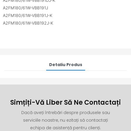
A2FM180/61W-VBB191DJ-K
A2FM180/61W-VBB191J
A2FM180/61W-VBB191J-K
A2FM180/61W-VBB192J-K
Detaliu Produs
Simțiți-Vă Liber Să Ne Contactați
Dacă aveți întrebări despre produsele sau
serviciile noastre, nu ezitați să contactați
echipa de asistență pentru clienți.