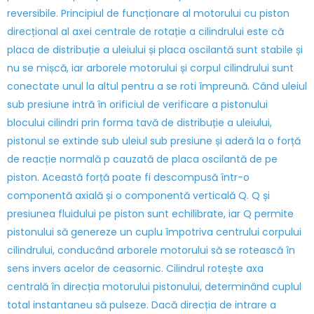
reversibile. Principiul de funcționare al motorului cu piston
direcțional al axei centrale de rotație a cilindrului este că
placa de distribuție a uleiului și placa oscilantă sunt stabile și
nu se mișcă, iar arborele motorului și corpul cilindrului sunt
conectate unul la altul pentru a se roti împreună. Când uleiul
sub presiune intră în orificiul de verificare a pistonului
blocului cilindri prin forma tavă de distribuție a uleiului,
pistonul se extinde sub uleiul sub presiune și aderă la o forță
de reacție normală p cauzată de placa oscilantă de pe
piston. Această forță poate fi descompusă într-o
componentă axială și o componentă verticală Q. Q și
presiunea fluidului pe piston sunt echilibrate, iar Q permite
pistonului să genereze un cuplu împotriva centrului corpului
cilindrului, conducând arborele motorului să se rotească în
sens invers acelor de ceasornic. Cilindrul rotește axa
centrală în direcția motorului pistonului, determinând cuplul
total instantaneu să pulseze. Dacă direcția de intrare a