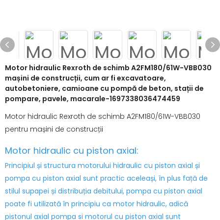
Motor hidraulic Rexroth de schimb A2FM180/61W-VBB030
mașini de construcții, cum ar fi excavatoare,
autobetoniere, camioane cu pompă de beton, stații de
pompare, pavele, macarale-1697338036474459
Motor hidraulic Rexroth de schimb A2FM180/61W-VBB030
pentru mașini de construcții
Motor hidraulic cu piston axial:
Principiul și structura motorului hidraulic cu piston axial și
pompa cu piston axial sunt practic aceleași, în plus față de
stilul supapei și distribuția debitului, pompa cu piston axial
poate fi utilizată în principiu ca motor hidraulic, adică
pistonul axial pompa si motorul cu piston axial sunt