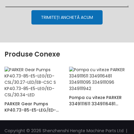
TRIMITEȚI ANCHETĂ ACUM
Produse Conexe
Pompa cu viteze PARKER
PARKER Gear Pumps
3349111611 3349116481
KP40.73-85-E5-LEG/ED-
3349111095 3349111096
CSL/30.27-LED/EB-CSC S
3349111942
KP40.73-85-E5-LEG/ED-
CSL/30.34-LED
Copyright © 2026 Shenzhenshi Hengte Machine Parts Ltd |