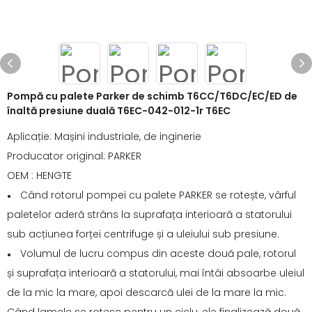
Pompă cu palete Parker de schimb T6CC/T6DC/EC/ED de
înaltă presiune duală T6EC-042-012-1r T6EC
Aplicație: Mașini industriale, de inginerie
Producator original: PARKER
OEM : HENGTE
Când rotorul pompei cu palete PARKER se rotește, vârful
●
paletelor aderă strâns la suprafața interioară a statorului
sub acțiunea forței centrifuge și a uleiului sub presiune.
Volumul de lucru compus din aceste două pale, rotorul
●
și suprafața interioară a statorului, mai întâi absoarbe uleiul
de la mic la mare, apoi descarcă ulei de la mare la mic.