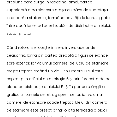
presiune care curge în rădăcina lamei, partea
superioară a palelor este atașată strâns de suprafața
interioară a statorului, formând cavități de lucru sigilate
între două lame adiacente, plăci de distribuție a uleiului,
stator și rotor.
Când rotorul se rotește în sens invers acelor de
ceasornic, lama din partea dreaptă a figurii se extinde
spre exterior, iar volumul camerei de lucru de etanșare
crește treptat, creând un vid Prin urmare, uleiul este
aspirat prin orificiul de aspirație 6 și prin fereastra de pe
placa de distribuție a uleiului 5 Și în partea stângă a
graficului Lamele se retrag spre interior, iar volumul
camerei de etanșare scade treptat Uleiul din camera
de etanșare este presat printr-o altă fereastră a plăcii