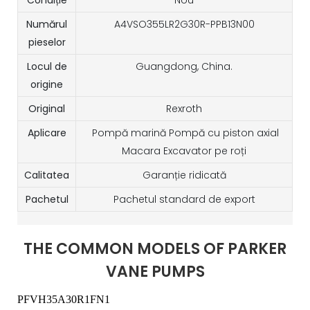
Numărul
A4VSO355LR2G30R-PPB13N00
pieselor
Locul de
Guangdong, China.
origine
Original
Rexroth
Aplicare
Pompă marină Pompă cu piston axial
Macara Excavator pe roți
Calitatea
Garanție ridicată
Pachetul
Pachetul standard de export
THE COMMON MODELS OF PARKER
VANE PUMPS
PFVH35A30R1FN1