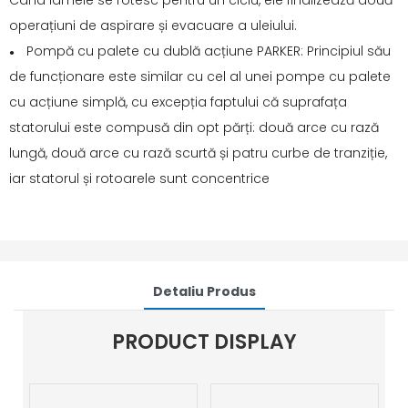
Când lamele se rotesc pentru un ciclu, ele finalizează două
operațiuni de aspirare și evacuare a uleiului.
Pompă cu palete cu dublă acțiune PARKER: Principiul său
●
de funcționare este similar cu cel al unei pompe cu palete
cu acțiune simplă, cu excepția faptului că suprafața
statorului este compusă din opt părți: două arce cu rază
lungă, două arce cu rază scurtă și patru curbe de tranziție,
iar statorul și rotoarele sunt concentrice
Detaliu Produs
PRODUCT DISPLAY