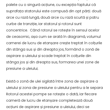
palete cu o singură acțiune, cu excepția faptului că
suprafața statorului este compusă din opt părți: două
arce cu rază lungă, două arce cu rază scurtă și patru
curbe de tranziție, iar statorul și rotorul sunt
concentrice. Când rotorul se rotește în sensul acelor
de ceasornic, așa cum se arată în diagramă, volumul
camerei de lucru de etanșare crește treptat în colțurile
din stânga sus și din dreapta jos, formând o zonă de
aspirare a uleiului și scade treptat în colțurile din
stânga jos și din dreapta sus, formarea unei zone de
presiune a uleiului;
Există o zonă de ulei sigilată între zona de aspirare a
uleiului și zona de presiune a uleiului pentru a le separa
Rotorul acestei pompe se rotește o dată, iar fiecare
cameră de lucru de etanșare completează două
acțiuni de aspirare și presiune a uleiului, deci se