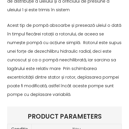
de distribuție a uleiului și a orificiului de presiune a
uleiului 1 și este trimis în sistem
Acest tip de pompă absoarbe și presează uleiul o dată
în timpul fiecărei rotații a rotorului, de aceea se
numește pompă cu acțiune simplă. Rotorul este supus
unei forțe de dezechilibru hidraulic radial, deci este
cunoscut și ca o pompă neechilibrată, iar sarcina sa
lagărului este relativ mare Prin schimbarea
excentricității dintre stator și rotor, deplasarea pompei
poate fi modificată, astfel încât aceste pompe sunt
pompe cu deplasare variabilă.
PRODUCT PARAMETERS
Condiție
Nou