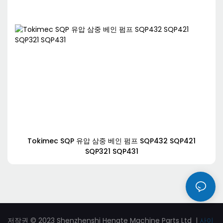
Tokimec SQP 유압 삼중 베인 펌프 SQP432 SQP421
SQP321 SQP431
저작권 © 2023 Shenzhenshi Hengte Machine Parts Ltd |
사이