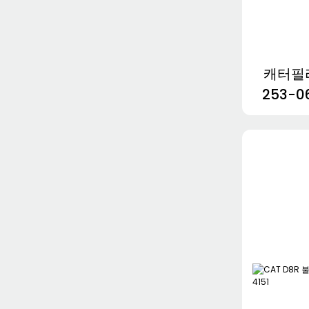
캐터필라
253-0
0680 
320