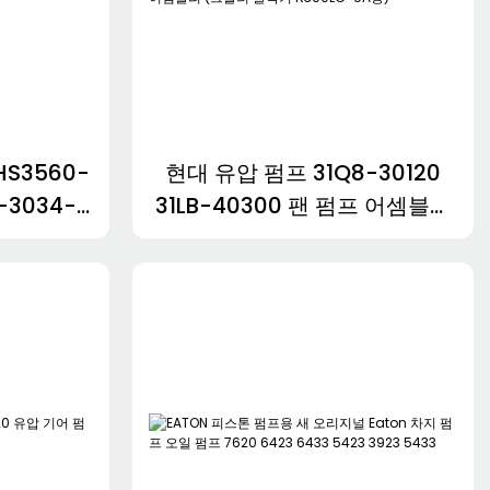
S3560-
현대 유압 펌프 31Q8-30120
-3034-
31LB-40300 팬 펌프 어셈블리
60KAB
(크롤러 굴삭기 R300LC-9A
040-
용)