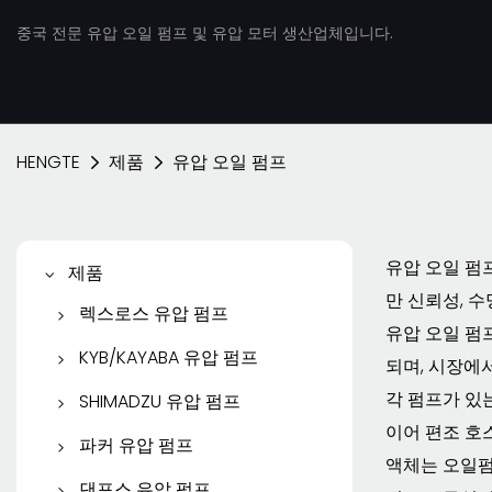
중국 전문 유압 오일 펌프 및 유압 모터 생산업체입니다.
HENGTE
제품
유압 오일 펌프
유압 오일 펌
제품
만 신뢰성, 
렉스로스 유압 펌프
유압 오일 펌
렉스로스 피스톤 펌프
KYB/KAYABA 유압 펌프
되며, 시장에서
렉스로스 베인 펌프
KYB/KAYABA 기어 펌프
각 펌프가 있는
SHIMADZU 유압 펌프
이어 편조 호
렉스로스 기어 펌프
KYB 피스톤 펌프
SHIMADZU 기어 펌프
파커 유압 펌프
액체는 오일펌
렉스로스 유압 모터
KYB 여행용 모터
파커 피스톤 펌프
댄포스 유압 펌프