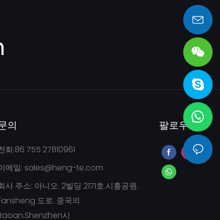
sales@heng-te.com
m
문의
팔로우
전화:86 755 27810961
이메일:
sales@heng-te.com
회사 주소: 아니오. 2빌딩 2171호.시홍공원.
Fansheng 도로. 중국의
Baoan.Shenzhen시