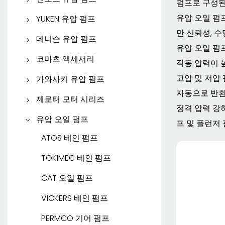
펌프로 구성된
파커 베인 펌프
댄포스 피스톤 펌프
유압 오일 펌
YUKEN 유압 펌프
만 신뢰성, 
파커 기어 펌프
댄포스 기어 펌프
YUKEN 피스톤 펌프
데니슨 유압 펌프
유압 오일 펌프
파커 유압 모터
YUKEN 베인 펌프
데니슨 피스톤 펌프
코마츠 액세서리
작동 압력이 높
데니슨 베인 펌프
코마츠 예비 부품
고압 및 저압
가와사키 유압 펌프
자동으로 반환
SAUER DANFOSS
가와사키 피스톤 펌프
제로터 모터 시리즈
정격 압력 강
EATON 제로터 모터
유압 오일 펌프
프 및 플런저
댄포스 제로터 모터
ATOS 베인 펌프
화이트 제로터 모터
TOKIMEC 베인 펌프
CAT 오일 펌프
VICKERS 베인 펌프
PERMCO 기어 펌프