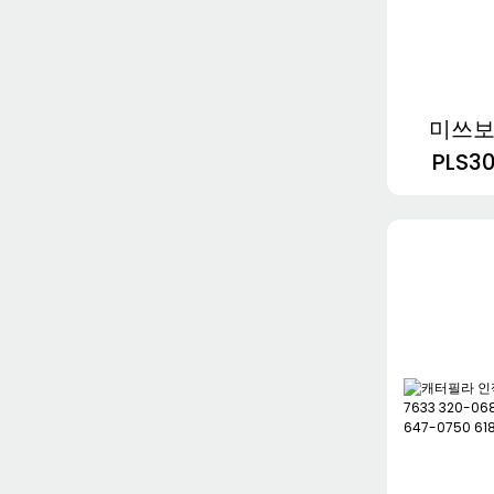
미쓰보
PLS3
2519
52•27R