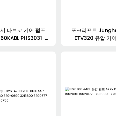
시 나브코 기어 펌프
포크리프트 Junghei
060KABL PHS3031-
ETV320 유압 기
AGL (윤활유 기계용)
51154398 5011
785 KRP4-27ABDDH