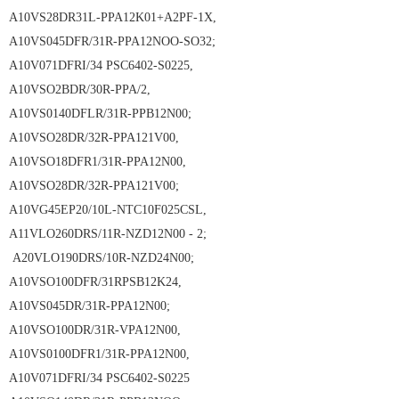
A10VS28DR31L-PPA12K01+A2PF-1X,
A10VS045DFR/31R-PPA12NOO-SO32;
A10V071DFRI/34 PSC6402-S0225,
A10VSO2BDR/30R-PPA/2,
A10VS0140DFLR/31R-PPB12N00;
A10VSO28DR/32R-PPA121V00,
A10VSO18DFR1/31R-PPA12N00,
A10VSO28DR/32R-PPA121V00;
A10VG45EP20/10L-NTC10F025CSL,
A11VLO260DRS/11R-NZD12N00 - 2;
A20VLO190DRS/10R-NZD24N00;
A10VSO100DFR/31RPSB12K24,
A10VS045DR/31R-PPA12N00;
A10VSO100DR/31R-VPA12N00,
A10VS0100DFR1/31R-PPA12N00,
A10V071DFRI/34 PSC6402-S0225