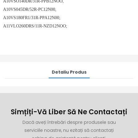
A10VSO140DR/31R-PPB12NOO,
A10VS045DR/52R-PC12N00,
A10VS180FR1/31R-PPA12N00;
A11VLO260DRS/11R-NZD12NOO;
Detaliu Produs
Simțiți-Vă Liber Să Ne Contactați
Dacă aveți întrebări despre produsele sau
serviciile noastre, nu ezitați să contactați