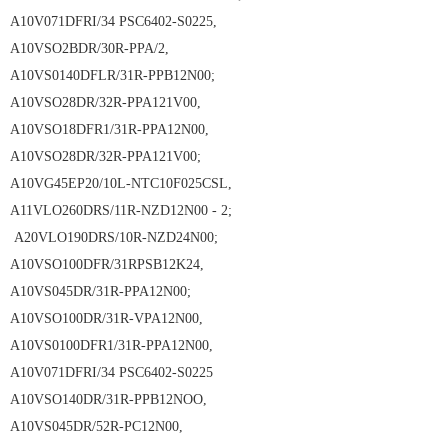
A10V071DFRI/34 PSC6402-S0225,
A10VSO2BDR/30R-PPA/2,
A10VS0140DFLR/31R-PPB12N00;
A10VSO28DR/32R-PPA121V00,
A10VSO18DFR1/31R-PPA12N00,
A10VSO28DR/32R-PPA121V00;
A10VG45EP20/10L-NTC10F025CSL,
A11VLO260DRS/11R-NZD12N00 - 2;
A20VLO190DRS/10R-NZD24N00;
A10VSO100DFR/31RPSB12K24,
A10VS045DR/31R-PPA12N00;
A10VSO100DR/31R-VPA12N00,
A10VS0100DFR1/31R-PPA12N00,
A10V071DFRI/34 PSC6402-S0225
A10VSO140DR/31R-PPB12NOO,
A10VS045DR/52R-PC12N00,