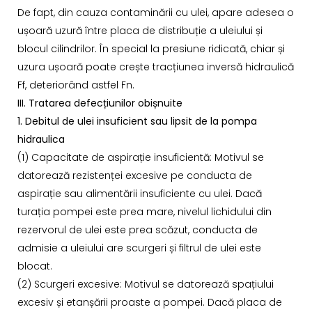
De fapt, din cauza contaminării cu ulei, apare adesea o
ușoară uzură între placa de distribuție a uleiului și
blocul cilindrilor. În special la presiune ridicată, chiar și
uzura ușoară poate crește tracțiunea inversă hidraulică
Ff, deteriorând astfel Fn.
III. Tratarea defecțiunilor obișnuite
1. Debitul de ulei insuficient sau lipsit de la pompa
hidraulica
(1) Capacitate de aspirație insuficientă: Motivul se
datorează rezistenței excesive pe conducta de
aspirație sau alimentării insuficiente cu ulei. Dacă
turația pompei este prea mare, nivelul lichidului din
rezervorul de ulei este prea scăzut, conducta de
admisie a uleiului are scurgeri și filtrul de ulei este
blocat.
(2) Scurgeri excesive: Motivul se datorează spațiului
excesiv și etanșării proaste a pompei. Dacă placa de