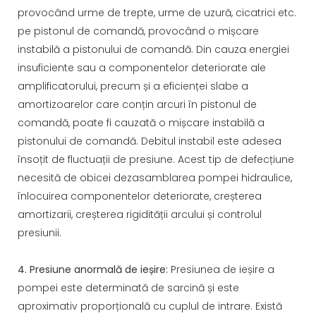
provocând urme de trepte, urme de uzură, cicatrici etc.
pe pistonul de comandă, provocând o mișcare
instabilă a pistonului de comandă. Din cauza energiei
insuficiente sau a componentelor deteriorate ale
amplificatorului, precum și a eficienței slabe a
amortizoarelor care conțin arcuri în pistonul de
comandă, poate fi cauzată o mișcare instabilă a
pistonului de comandă. Debitul instabil este adesea
însoțit de fluctuații de presiune. Acest tip de defecțiune
necesită de obicei dezasamblarea pompei hidraulice,
înlocuirea componentelor deteriorate, creșterea
amortizarii, creșterea rigidității arcului și controlul
presiunii.
4. Presiune anormală de ieșire:
Presiunea de ieșire a
pompei este determinată de sarcină și este
aproximativ proporțională cu cuplul de intrare. Există