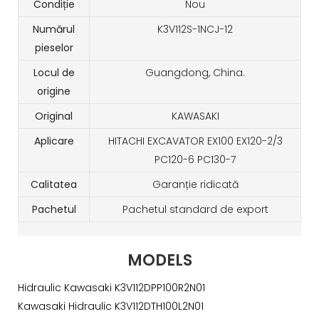
Condiție
Nou
Numărul
K3V112S-1NCJ-12
pieselor
Locul de
Guangdong, China.
origine
Original
KAWASAKI
Aplicare
HITACHI EXCAVATOR EX100 EX120-2/3
PC120-6 PC130-7
Calitatea
Garanție ridicată
Pachetul
Pachetul standard de export
MODELS
Hidraulic Kawasaki K3V112DPP100R2N01
Kawasaki Hidraulic K3V112DTH100L2N01