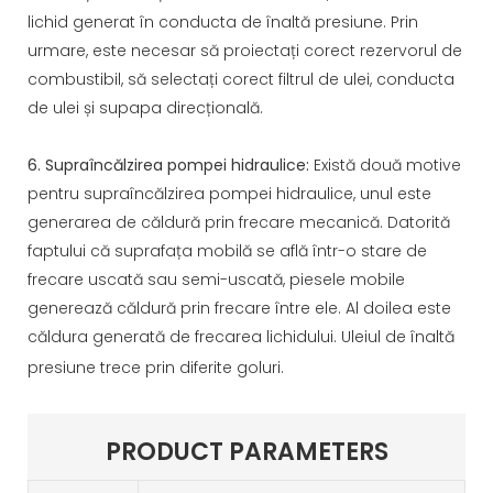
lichid generat în conducta de înaltă presiune. Prin
urmare, este necesar să proiectați corect rezervorul de
combustibil, să selectați corect filtrul de ulei, conducta
de ulei și supapa direcțională.
6. Supraîncălzirea pompei hidraulice:
Există două motive
pentru supraîncălzirea pompei hidraulice, unul este
generarea de căldură prin frecare mecanică. Datorită
faptului că suprafața mobilă se află într-o stare de
frecare uscată sau semi-uscată, piesele mobile
generează căldură prin frecare între ele. Al doilea este
căldura generată de frecarea lichidului. Uleiul de înaltă
presiune trece prin diferite goluri.
PRODUCT PARAMETERS