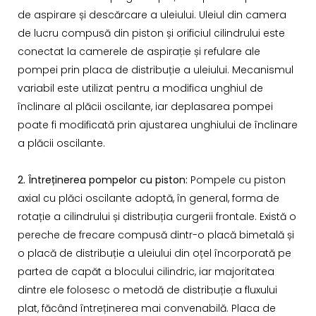
de aspirare și descărcare a uleiului. Uleiul din camera
de lucru compusă din piston și orificiul cilindrului este
conectat la camerele de aspirație și refulare ale
pompei prin placa de distribuție a uleiului. Mecanismul
variabil este utilizat pentru a modifica unghiul de
înclinare al plăcii oscilante, iar deplasarea pompei
poate fi modificată prin ajustarea unghiului de înclinare
a plăcii oscilante.
2. Întreținerea pompelor cu piston:
Pompele cu piston
axial cu plăci oscilante adoptă, în general, forma de
rotație a cilindrului și distribuția curgerii frontale. Există o
pereche de frecare compusă dintr-o placă bimetală și
o placă de distribuție a uleiului din oțel încorporată pe
partea de capăt a blocului cilindric, iar majoritatea
dintre ele folosesc o metodă de distribuție a fluxului
plat, făcând întreținerea mai convenabilă. Placa de