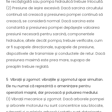
fie recâștigată sau pompa hidraulică trebuie înlocuită.
(2) Presiune de ieșire excesivă: Dacă sarcina circuitului
continuă să crească și presiunea pompei continuă să
crească, se consideră normal. Dacă sarcina este
constantă și presiunea pompei depășește valoarea
presiunii necesară pentru sarcină, componentele
hidraulice, altele decât pompa, trebuie verificate, cum
ar fi supapele direcționale, supapele de presiune,
dispozitivele de transmisie și conductele de retur. Dacă
presiunea maximă este prea mare, supapa de
preaplin trebuie reglată.
5
Vibrații și zgomot: vibrațiile și zgomotul apar simultan.
Ele nu numai că reprezintă o amenințare pentru
operatorii mașinii, dar provoacă și poluarea mediului.
(1) Vibrații mecanice și zgomot: Dacă arborele pompei
și arborele motorului nu sunt concentrice sau blocate,