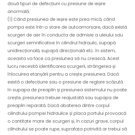
două tipuri de defecțiuni cu presiune de ieșire
anormală.
(1) Când presiunea de ieșire este prea mică, când
pompa este într-o stare de autoamorsare, dacă există
scurgeri de aer în conducta de admisie a uleiului sau
scurgeri semnificative în cilindrul hidraulic, supapă
unidirecțională, supapă direcțională etc. în sistem,
aceasta va face ca presiunea să nu crească. Acest
lucru necesită identificarea scurgerii, strângerea și
înlocuirea etanșării pentru a crește presiunea. Dacă
există o defecțiune sau o presiune de reglare scăzută
în supapa de preaplin și presiunea sistemului nu poate
crește, presiunea trebuie reajustată sau supapa de
preaplin reparată. Dacă abaterea dintre corpul
cilindrului pompei hidraulice și placa portului provoacă
o cantitate mare de scurgeri și, în cazuri grave, corpul
cilindrului se poate rupe, suprafața potrivită ar trebui să