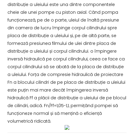
distribuție a uleiului este una dintre componentele
cheie ale unei pompe cu piston axial. Când pompa
funcționează, pe de o parte, uleiul de înaltă presiune
din camera de lucru împinge corpul cilindrului spre
placa de distribuție a uleiului și, pe de altă parte, se
formează presiunea filmului de ulei dintre placa de
distribuție a uleiului și corpul cilindrului. o împingere
inversă hidraulică pe corpul cilindrului, ceea ce face ca
corpul cilindrului să se abată de la placa de distribuție
a uleiului. Forța de compresie hidraulică de proiectare
Fn a blocului cilindri de pe placa de distribuție a uleiului
este puțin mai mare decât împingerea inversă
hidraulică Ff a plăcii de distribuție a uleiului de pe blocul
de cilindri, adică. Fn/Ff=1,05-1,1, permițând pompei să
funcționeze normal și să mențină o eficiență
volumetrică ridicată.