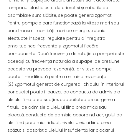
rulmenții și cuplajele arborelui rotativ sunt deteriorate,
tamponul elastic este deteriorat și șuruburile de
asamblare sunt slăbite, se poate genera zgomot.
Pentru pompele care funcționează la viteze mari sau
care transmit cantități mari de energie, trebuie
efectuate inspecții regulate pentru a înregistra
amplitudinea, frecvența și zgomotul fiecărei
componente. Dacă frecvența de rotație a pompei este
aceeași cu frecvența naturală a supapei de presiune,
aceasta va provoca rezonanță, iar viteza pompei
poate fi modificată pentru a elimina rezonanța.
(2) Zgomotul generat de curgerea lichidului în interiorul
conductei poate fi cauzat de conducta de admisie a
uleiului fiind prea subțire, capacitatea de curgere a
filtrului de admisie a uleiului fiind prea mică sau
blocată, conducta de admisie absorbind aer, golul de
ulei fiind prea mic. ridicat, nivelul uleiului fiind prea
scăzut și absorbția uleiului insuficientă, iar ciocanul