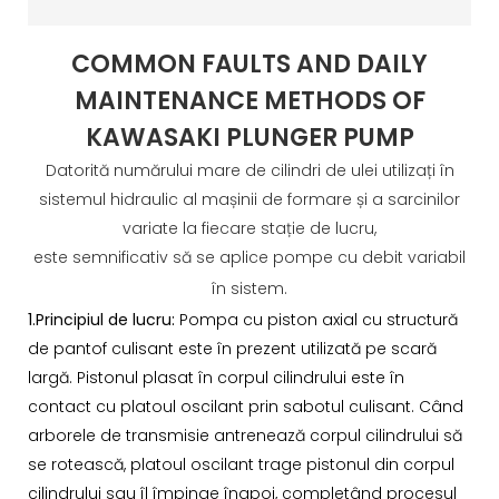
COMMON FAULTS AND DAILY
MAINTENANCE METHODS OF
KAWASAKI PLUNGER PUMP
Datorită numărului mare de cilindri de ulei utilizați în
sistemul hidraulic al mașinii de formare și a sarcinilor
variate la fiecare stație de lucru,
este semnificativ să se aplice pompe cu debit variabil
în sistem.
1.Principiul de lucru:
Pompa cu piston axial cu structură
de pantof culisant este în prezent utilizată pe scară
largă. Pistonul plasat în corpul cilindrului este în
contact cu platoul oscilant prin sabotul culisant. Când
arborele de transmisie antrenează corpul cilindrului să
se rotească, platoul oscilant trage pistonul din corpul
cilindrului sau îl împinge înapoi, completând procesul