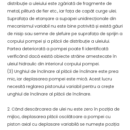
distribuție a uleiului este zgâriată de fragmente de
metal, pilitură de fier etc., iar fața de capăt curge ulei;
Suprafața de etanșare a supapei unidirecționale din
mecanismul variabil nu este bine potrivită și există găuri
de nisip sau semne de șlefuire pe suprafața de sprijin a
corpului pompei și a plăcii de distribuție a uleiului.
Partea deteriorată a pompei poate fi identificată
verificând dacă există obiecte străine amestecate în
uleiul hidraulic din interiorul corpului pompei.
(3) Unghiul de înclinare al plăcii de înclinare este prea
mic, iar deplasarea pompei este mică. Acest lucru
necesită reglarea pistonului variabil pentru a crește
unghiul de înclinare al plăcii de înclinare.
2. Când descărcarea de ulei nu este zero în poziția de
mijloc, deplasarea plăcii oscilătoare a pompei cu
piston axial cu deplasare variabilă se numește poziția