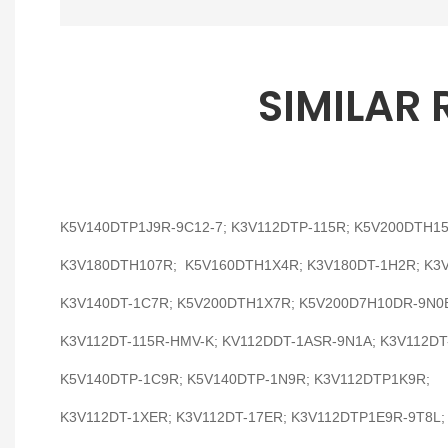
SIMILAR
K5V140DTP1J9R-9C12-7; K3V112DTP-115R; K5V200DTH1
K3V180DTH107R; K5V160DTH1X4R; K3V180DT-1H2R; K3
K3V140DT-1C7R; K5V200DTH1X7R; K5V200D7H10DR-9N0
K3V112DT-115R-HMV-K; KV112DDT-1ASR-9N1A; K3V112DT
K5V140DTP-1C9R; K5V140DTP-1N9R; K3V112DTP1K9R;
K3V112DT-1XER; K3V112DT-17ER; K3V112DTP1E9R-9T8L;