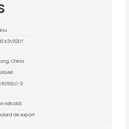
S
Nou
10 K3V112DT
ng, China.
ASAKI
 R250LC-3
e ridicată
ndard de export