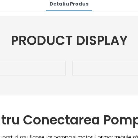
Detaliu Produs
PRODUCT DISPLAY
ntru Conectarea Pomp
suporturi sau flanșe, iar pompa și motorul primar trebuie s