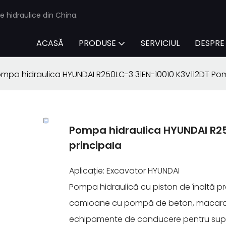
e hidraulice din China.
ACASĂ
PRODUSE
SERVICIUL
DESPRE
mpa hidraulica HYUNDAI R250LC-3 31EN-10010 K3V112DT Po
Pompa hidraulica HYUNDAI R2
principala
Aplicație: Excavator HYUNDAI
Pompa hidraulică cu piston de înaltă pres
camioane cu pompă de beton, macarale
echipamente de conducere pentru supor