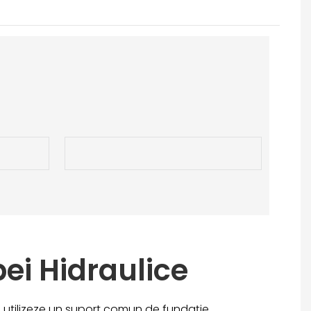
ei Hidraulice
ă utilizeze un suport comun de fundație.