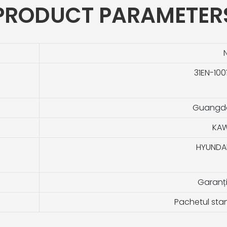
PRODUCT PARAMETER
31EN-100
Guangdo
KAW
HYUNDAI
Garanți
Pachetul sta