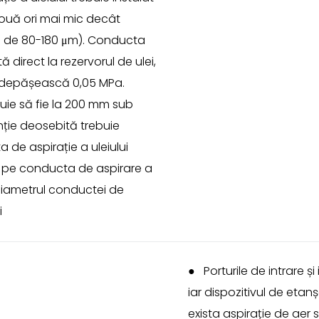
 două ori mai mic decât
ral de 80-180 μm). Conducta
direct la rezervorul de ulei,
să depășească 0,05 MPa.
buie să fie la 200 mm sub
enție deosebită trebuie
a de aspirație a uleiului
e pe conducta de aspirare a
 diametrul conductei de
i
●
Porturile de intrare ș
iar dispozitivul de etanș
exista aspirație de aer 