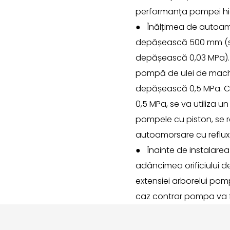
performanța pompei hid
●
Înălțimea de autoamo
depășească 500 mm (sau
depășească 0,03 MPa). 
pompă de ulei de machia
depășească 0,5 MPa. C
0,5 MPa, se va utiliza un
pompele cu piston, se 
autoamorsare cu reflux 
●
Înainte de instalarea
adâncimea orificiului 
extensiei arborelui pomp
caz contrar pompa va f