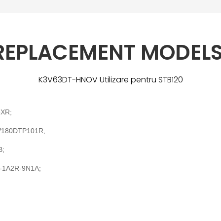
 REPLACEMENT MODELS
K3V63DT-HNOV Utilizare pentru STB120
5XR;
V180DTP101R;
B;
-1A2R-9N1A;