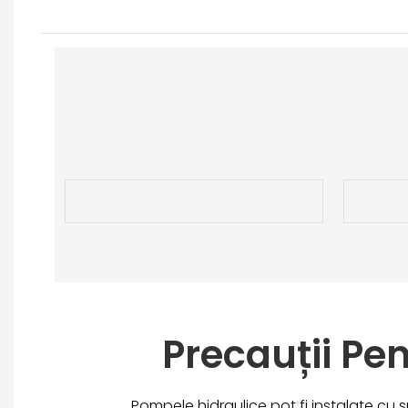
Precauții Pe
Pompele hidraulice pot fi instalate cu 