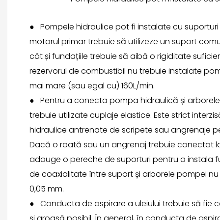
● Pompele hidraulice pot fi instalate cu suporturi
motorul primar trebuie să utilizeze un suport comu
cât și fundațiile trebuie să aibă o rigiditate sufici
rezervorul de combustibil nu trebuie instalate po
mai mare (sau egal cu) 160L/min.
●
Pentru a conecta pompa hidraulică și arborele d
trebuie utilizate cuplaje elastice. Este strict inter
hidraulice antrenate de scripete sau angrenaje p
Dacă o roată sau un angrenaj trebuie conectat la
adauge o pereche de suporturi pentru a instala fu
de coaxialitate între suport și arborele pompei nu
0,05 mm.
●
Conducta de aspirare a uleiului trebuie să fie 
și groasă posibil. În general, în conducta de aspiraț