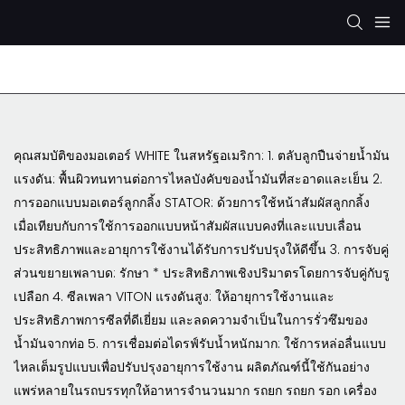
ปั๊มไฮดรอลิก Rexroth
ปั๊มไฮดรอลิก KYB/KAYABA
คุณสมบัติของมอเตอร์ WHITE ในสหรัฐอเมริกา: 1. ตลับลูกปืนจ่ายน้ำมัน
แรงดัน: พื้นผิวทนทานต่อการไหลบังคับของน้ำมันที่สะอาดและเย็น 2.
การออกแบบมอเตอร์ลูกกลิ้ง STATOR: ด้วยการใช้หน้าสัมผัสลูกกลิ้ง
เมื่อเทียบกับการใช้การออกแบบหน้าสัมผัสแบบคงที่และแบบเลื่อน
ประสิทธิภาพและอายุการใช้งานได้รับการปรับปรุงให้ดีขึ้น 3. การจับคู่
ส่วนขยายเพลาบด: รักษา * ประสิทธิภาพเชิงปริมาตรโดยการจับคู่กับรู
เปลือก 4. ซีลเพลา VITON แรงดันสูง: ให้อายุการใช้งานและ
ประสิทธิภาพการซีลที่ดีเยี่ยม และลดความจำเป็นในการรั่วซึมของ
น้ำมันจากท่อ 5. การเชื่อมต่อไดรฟ์รับน้ำหนักมาก: ใช้การหล่อลื่นแบบ
ไหลเต็มรูปแบบเพื่อปรับปรุงอายุการใช้งาน ผลิตภัณฑ์นี้ใช้กันอย่าง
แพร่หลายในรถบรรทุกให้อาหารจำนวนมาก รถยก รถยก รอก เครื่อง