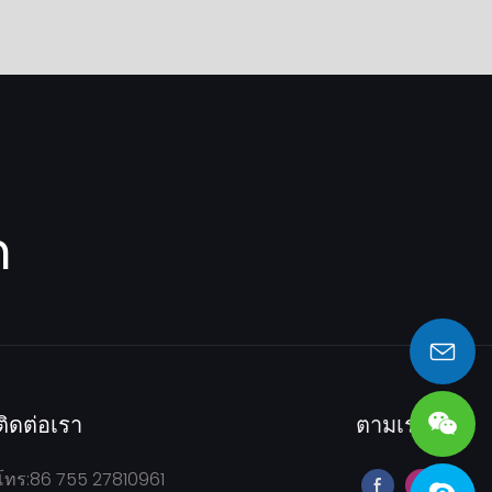
m
sales@heng-te.com
ติดต่อเรา
ตามเรามา
โทร:86 755 27810961