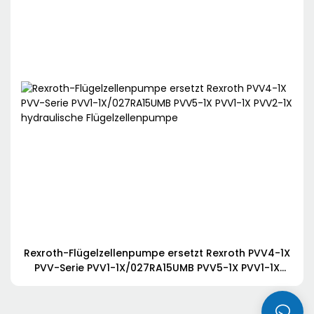
Rexroth-Flügelzellenpumpe ersetzt Rexroth PVV4-1X
PVV-Serie PVV1-1X/027RA15UMB PVV5-1X PVV1-1X
PVV2-1X hydraulische Flügelzellenpumpe