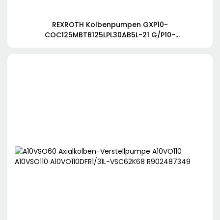
REXROTH Kolbenpumpen GXP10-
COC125MBTB125LPL30AB5L-21 G/P10-
COC80WBTB800LPL15AB5L-21 GXP10-COC125OLPL30