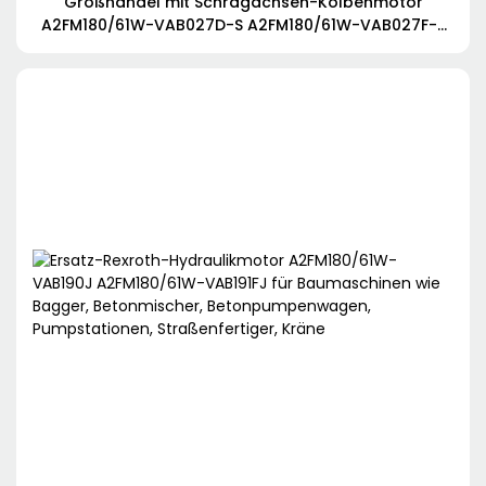
Großhandel mit Schrägachsen-Kolbenmotor
A2FM180/61W-VAB027D-S A2FM180/61W-VAB027F-S
A2FM180/61W-VAB027H A2FM180/61W-VAB027U-
1697337361425907