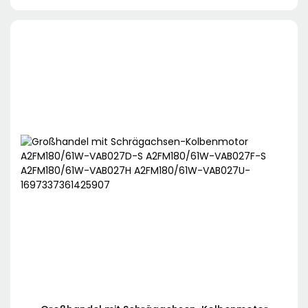
Betonmischer, Betonpumpen, Pumpstationen,
Straßenfertiger, Kräne.1697338036474459