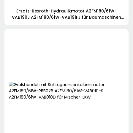
Ersatz-Rexroth-Hydraulikmotor A2FM180/61W-
VAB190J A2FM180/61W-VAB191FJ für Baumaschinen
wie Bagger, Betonmischer, Betonpumpenwagen,
Pumpstationen, Straßenfertiger, Kräne