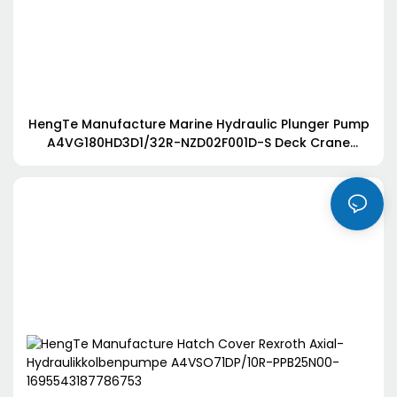
HengTe Manufacture Marine Hydraulic Plunger Pump
A4VG180HD3D1/32R-NZD02F001D-S Deck Crane
Hydraulic Spare Parts-1695543936508858