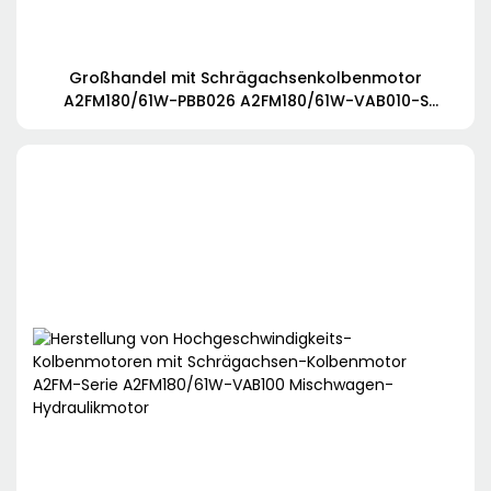
Großhandel mit Schrägachsenkolbenmotor
A2FM180/61W-PBB026 A2FM180/61W-VAB010-S
A2FM180/61W-VAB010D für Mischer-LKW