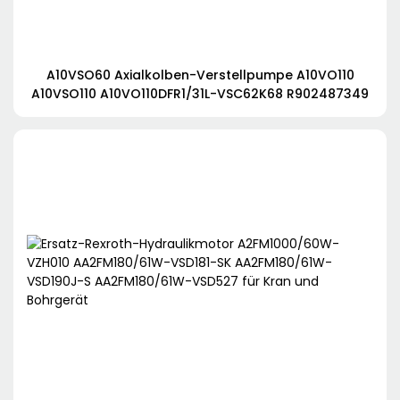
A10VSO60 Axialkolben-Verstellpumpe A10VO110
A10VSO110 A10VO110DFR1/31L-VSC62K68 R902487349