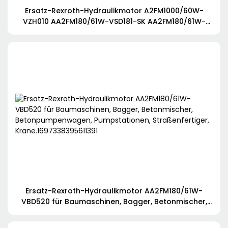
Ersatz-Rexroth-Hydraulikmotor A2FM1000/60W-
VZH010 AA2FM180/61W-VSD181-SK AA2FM180/61W-
VSD190J-S AA2FM180/61W-VSD527 für Kran und
Bohrgerät
Ersatz-Rexroth-Hydraulikmotor AA2FM180/61W-
VBD520 für Baumaschinen, Bagger, Betonmischer,
Betonpumpenwagen, Pumpstationen,
Straßenfertiger, Kräne.1697338395611391