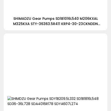
SHIMADZU Gear Pumps SD1B1016L540 M206KXAL
M325KXA STY-36363.5R411 KRP4-30-23CKNDDN
KRP4-25AVQ