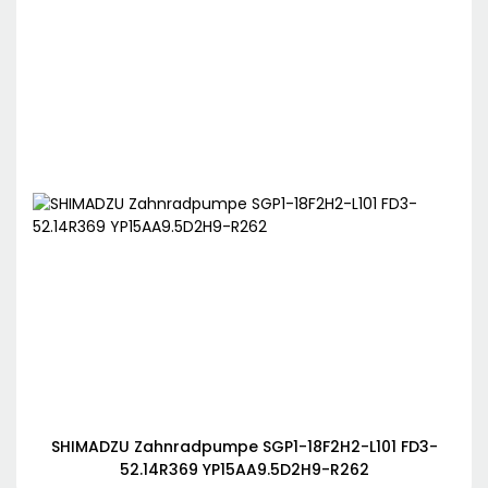
SHIMADZU Zahnradpumpe SGP1-18F2H2-L101 FD3-
52.14R369 YP15AA9.5D2H9-R262