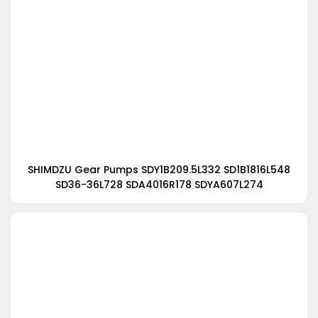
SHIMDZU Gear Pumps SDY1B209.5L332 SD1B1816L548
SD36-36L728 SDA4016R178 SDYA607L274