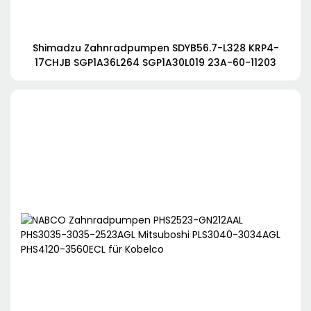
Shimadzu Zahnradpumpen SDYB56.7-L328 KRP4-
17CHJB SGP1A36L264 SGP1A30L019 23A-60-11203