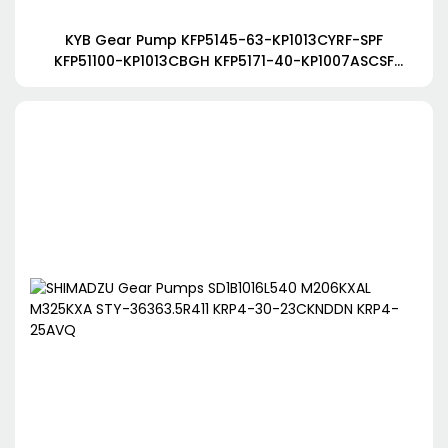
KYB Gear Pump KFP5145-63-KP1013CYRF-SPF
KFP51100-KP1013CBGH KFP5171-40-KP1007ASCSF
KFP2233-19AAEL