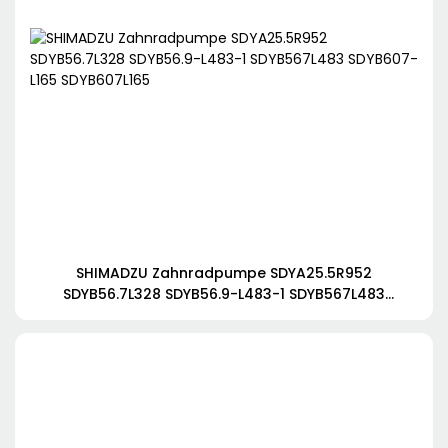
SHIMADZU Zahnradpumpe SDYA25.5R952
SDYB56.7L328 SDYB56.9-L483-1 SDYB567L483
SDYB607-L165 SDYB607L165