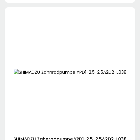
SHIMADZU Zahnradpumpe YPD1-2.5-2.5A2D2-L038