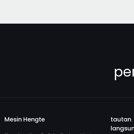
S
Pompa Baling-Baling
TOKIMEC
Pompa Minyak CAT
Pompa Baling-Baling
VICKERS
Pompa Roda Gigi
PERMCO
pe
Pompa Minyak CASAPPA
Pompa Oli EATON
Pompa Oli Jungheinrich
NABCO/MITSUBISHI
Mesin Hengte
tautan
Pompa Roda Gigi
langsu
HYUNDAL