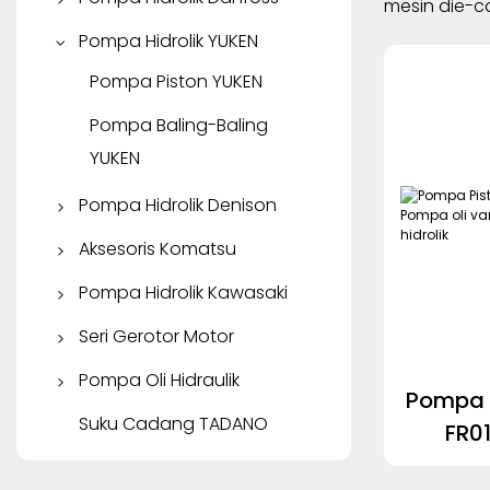
mesin die-ca
Rexroth
Motor Perjalanan KYB
Pompa Baling-Baling
Pompa Piston Danfoss
Pompa Hidrolik YUKEN
Motor Hidrolik Rexroth
Parker
Pompa Roda Gigi
Pompa Piston YUKEN
Pompa Roda Gigi Parker
Danfoss
Pompa Baling-Baling
Motor Hidrolik Parker
YUKEN
Pompa Hidrolik Denison
Pompa Piston Denison
Aksesoris Komatsu
Pompa Baling-Baling
Suku Cadang Komatsu
Pompa Hidrolik Kawasaki
Denison
Pompa Piston Kawasaki
Seri Gerotor Motor
SAUER DANFOSS
EATON Gerotor Motor
Pompa Oli Hidraulik
Pompa 
Danfoss Gerotor Motor
Pompa Baling-Baling
Suku Cadang TADANO
FR0
ATOS
variabe
Motor Gerotor PUTIH