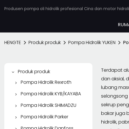
Produsen pompa oli hidrolik profesional Cina dan motor hidroli
RUM
HENGTE
Produk produk
Pompa Hidrolik YUKEN
Po
Terdapat al
Produk produk
dan aksial,
Pompa Hidrolik Rexroth
lubang masu
Pompa Piston Rexroth
Pompa Hidrolik KYB/KAYABA
selongsong 
Pompa Baling-Baling
Pompa Roda Gigi
sekrup peng
Pompa Hidrolik SHIMADZU
Rexroth
KYB/KAYABA
bakar juga 
Pompa Roda Gigi
Pompa Hidrolik Parker
hidrolik, pab
Pompa Roda Gigi
Pompa Piston KYB
SHIMADZU
Pompa Piston Parker
Pompa Hidrolik Danfoss