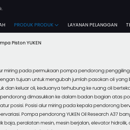
k.
AH
PRODUK PRODUK
LAYANAN PELANGGAN
T
mpa Piston YUKEN
ur miring pada permukaan pompa pendorong penggilingan 
 dengan tujuan untuk mengubah jumlah pasokan oli yang 
k dan keluar oli, keduanya terhubung ke ruang oli bert
pendorong dimasukkan ke dalam badan bagian atas pom
atur posisi. Posisi alur miring pada kepala pendorong 
bervariasi. Pompa pendorong YUKEN Oil Research A37 ban
rik baja, peralatan mesin, mesin berjalan, elevator hidrolik