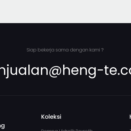
istem hidrolik
Siap bekerja sama dengan kami？
njualan@heng-te.
Koleksi
ng