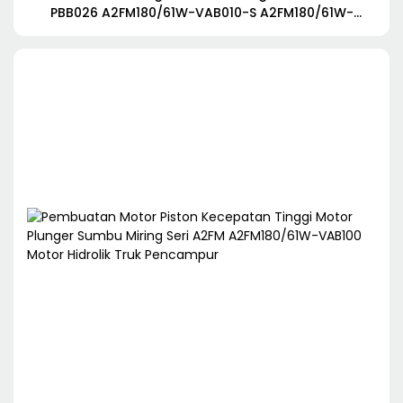
PBB026 A2FM180/61W-VAB010-S A2FM180/61W-
VAB010D untuk Truk Mixer