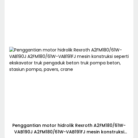
Penggantian motor hidrolik Rexroth A2FM180/61W-
VAB190J A2FM180/61W-VAB191FJ mesin konstruksi