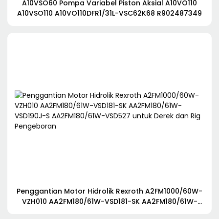
A10VSO60 Pompa Variabel Piston Aksial A10VO110
A10VSO110 A10VO110DFR1/31L-VSC62K68 R902487349
Penggantian Motor Hidrolik Rexroth A2FM1000/60W-
VZH010 AA2FM180/61W-VSD181-SK AA2FM180/61W-
VSD190J-S AA2FM180/61W-VSD527 untuk Derek dan