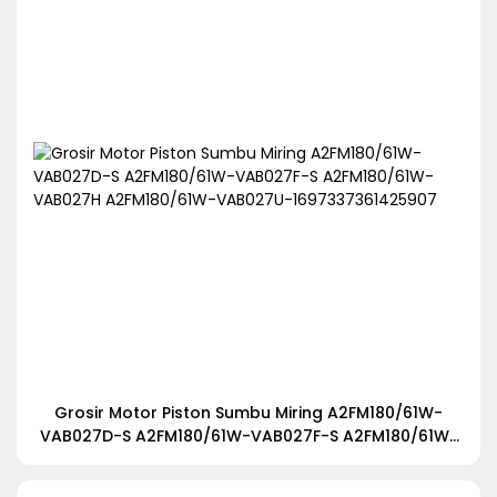
Grosir Motor Piston Sumbu Miring A2FM180/61W-
VAB027D-S A2FM180/61W-VAB027F-S A2FM180/61W-
VAB027H A2FM180/61W-VAB027U-1697337361425907