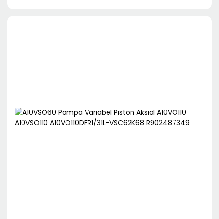
COC80WBTB800LPL15AB5L-21 GXP10-COC125OLPL30