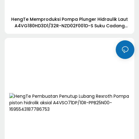
HengTe Memproduksi Pompa Plunger Hidraulik Laut
A4VG180HD3D1/32R-NZD02F001D-S Suku Cadang
Hidrolik Derek Dek-1695543936508858