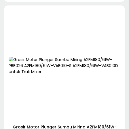
seperti ekskavator truk pengaduk beton truk
pompa beton, stasiun pompa, pavers, crane
Grosir Motor Plunger Sumbu Miring A2FM180/61W-