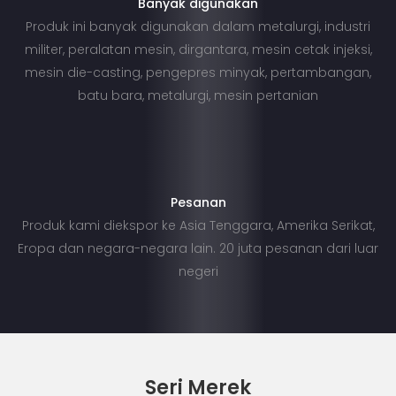
Banyak digunakan
Produk ini banyak digunakan dalam metalurgi, industri
militer, peralatan mesin, dirgantara, mesin cetak injeksi,
mesin die-casting, pengepres minyak, pertambangan,
batu bara, metalurgi, mesin pertanian
Pesanan
Produk kami diekspor ke Asia Tenggara, Amerika Serikat,
Eropa dan negara-negara lain. 20 juta pesanan dari luar
negeri
Seri Merek