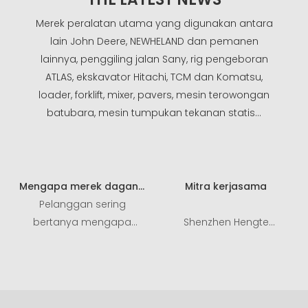
Merek peralatan utama yang digunakan antara
lain John Deere, NEWHELAND dan pemanen
lainnya, penggiling jalan Sany, rig pengeboran
ATLAS, ekskavator Hitachi, TCM dan Komatsu,
loader, forklift, mixer, pavers, mesin terowongan
batubara, mesin tumpukan tekanan statis...
Mengapa merek dagang
Mitra kerjasama
pompa roda gigi NABCO
Pelanggan sering
sekarang diganti menjadi
bertanya mengapa
Shenzhen Hengte
merek Mitsubishi?
pompa roda gigi NABCO
berkomitmen untuk
diganti dengan merek
menyediakan solusi
Mitsubishi.
hidrolik yang andal
kepada pelanggan