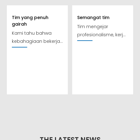
Tim yang penuh
Semangat tim
gairah
Tim mengejar
Kami tahu bahwa
profesionalisme, kerja
kebahagiaan bekerja
sama, menciptakan
bukanlah pada
nilai, dan melayani
imbalannya,
pelanggan dengan
melainkan pada
sikap cerah
kepuasan sempurna
atas segala harapan
pelanggan, yang
sepertinya sudah
menjadi keyakinan
kami.
THE LATEST NEWS