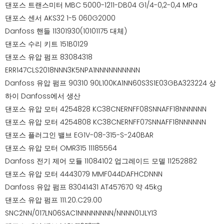
댄포스 트랜스미터 MBC 5000-1211-DB04 G1/4-0,2-0,4 MPa
댄포스 센서 AKS32 1-5 060G2000
Danfoss 핸들 11301930(10101175 대체)
댄포스 수리 키트 151B0129
댄포스 유압 펌프 83084318
ERR147CLS2018NNN3K5NPA1NNNNNNNNNN
Danfoss 유압 펌프 90310 90L100KA1NN60S3S1E03GBA323224 상
하이 Danfoss에서 생산
댄포스 유압 모터 4254828 KC38CNERNFF08SNNAFF18NNNNNN
댄포스 유압 모터 4254808 KC38CNERNFF07SNNAFF18NNNNNN
댄포스 플러그인 밸브 EG1V-08-315-S-240BAR
댄포스 유압 모터 OMR315 11185564
Danfoss 전기 제어 모듈 11084102 업그레이드 모델 11252882
댄포스 유압 모터 4443079 MMF044DAFHCDNNN
Danfoss 유압 펌프 83041431 AT457670 약 45kg
댄포스 유압 펌프 111.20.C29.00
SNC2NN/017LN06SAC1NNNNNNNN/NNNN01JLY13