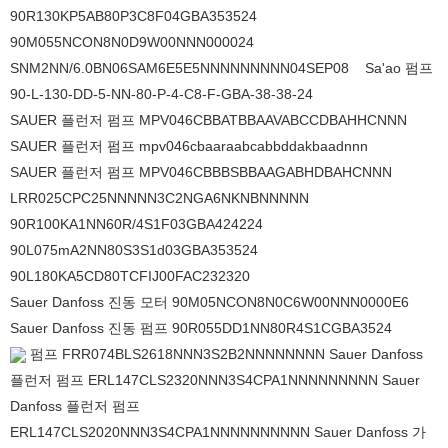
90R130KP5AB80P3C8F04GBA353524
90M055NCON8N0D9W00NNN000024
SNM2NN/6.0BN06SAM6E5E5NNNNNNNNN04SEP08 Sa'ao 펌프
90-L-130-DD-5-NN-80-P-4-C8-F-GBA-38-38-24
SAUER 플런저 펌프 MPV046CBBATBBAAVABCCDBAHHCNNN
SAUER 플런저 펌프 mpv046cbaaraabcabbddakbaadnnn
SAUER 플런저 펌프 MPV046CBBBSBBAAGABHDBAHCNNN
LRR025CPC25NNNNN3C2NGA6NKNBNNNNN
90R100KA1NN60R/4S1F03GBA424224
90L075mA2NN80S3S1d03GBA353524
90L180KA5CD80TCFIJ00FAC232320
Sauer Danfoss 진동 모터 90M05NCON8N0C6W00NNN0000E6
Sauer Danfoss 진동 펌프 90R055DD1NN80R4S1CGBA3524
펌프 FRR074BLS2618NNN3S2B2NNNNNNNN Sauer Danfoss
플런저 펌프 ERL147CLS2320NNN3S4CPA1NNNNNNNNN Sauer
Danfoss 플런저 펌프
ERL147CLS2020NNN3S4CPA1NNNNNNNNNN Sauer Danfoss 가