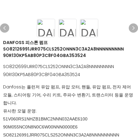
DANFOSS 피스톤 펌프
SO82126991JRR075CLS252ONNN3C3A2A8NNNNNNNNN
90R130KP5AB80P3C8F04GBA353524
SO82126991JRR075CLS252ONNN3C3A2A8NNNNNNNNN
90R130KP5AB80P3C8F04GBA353524
Danfoss는 플런저 유압 펌프, 유압 모터, 핸들, 유압 펌프, 전자 제어
모듈, 스티어링 기어, 수리 키트, 주파수 변환기, 트랜스미터 등을 운영
합니다.
유사한 모델 운영:
51V060RS1NHZB1BMC2NNN032AAE6100
90M055NC0N8N0C6W00NNN0000E6
SO82126991JRR075CLS252ONNN3C3A2A8NNNNNNNNN