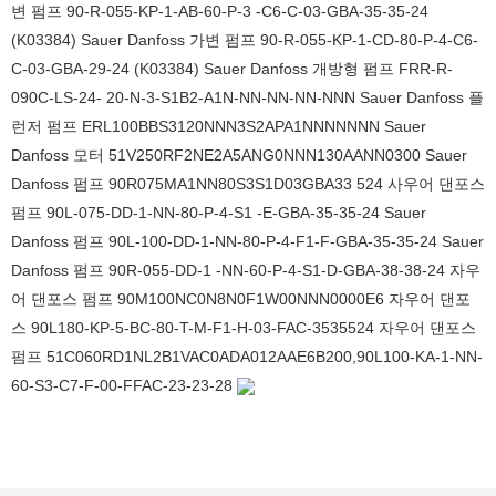
변 펌프 90-R-055-KP-1-AB-60-P-3 -C6-C-03-GBA-35-35-24
(K03384) Sauer Danfoss 가변 펌프 90-R-055-KP-1-CD-80-P-4-C6-
C-03-GBA-29-24 (K03384) Sauer Danfoss 개방형 펌프 FRR-R-
090C-LS-24- 20-N-3-S1B2-A1N-NN-NN-NN-NNN Sauer Danfoss 플
런저 펌프 ERL100BBS3120NNN3S2APA1NNNNNNN Sauer
Danfoss 모터 51V250RF2NE2A5ANG0NNN130AANN0300 Sauer
Danfoss 펌프 90R075MA1NN80S3S1D03GBA33 524 사우어 댄포스
펌프 90L-075-DD-1-NN-80-P-4-S1 -E-GBA-35-35-24 Sauer
Danfoss 펌프 90L-100-DD-1-NN-80-P-4-F1-F-GBA-35-35-24 Sauer
Danfoss 펌프 90R-055-DD-1 -NN-60-P-4-S1-D-GBA-38-38-24 자우
어 댄포스 펌프 90M100NC0N8N0F1W00NNN0000E6 자우어 댄포
스 90L180-KP-5-BC-80-T-M-F1-H-03-FAC-3535524 자우어 댄포스
펌프 51C060RD1NL2B1VAC0ADA012AAE6B200,90L100-KA-1-NN-
60-S3-C7-F-00-FFAC-23-23-28