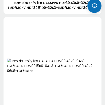
Bơm dầu thủy lực CASAPPA HDP30.43S0-32S3-
LMD/MC-V HDP30.51D0-32S3-LMD/MC-V HDP30.51S0-
32S3-LMD/MC-V