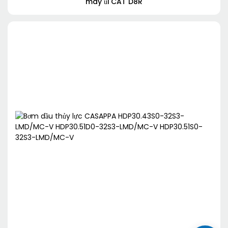
máy ủi CAT D8R