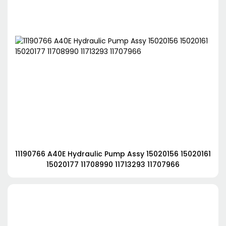
11190766 A40E Hydraulic Pump Assy 15020156 15020161
15020177 11708990 11713293 11707966