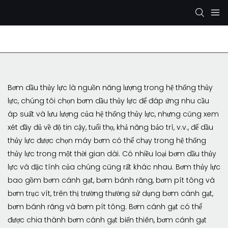
Bơm thủy lực Rexroth
Bơm thủy lực KYB/KAYABA
Bơm dầu thủy lực là nguồn năng lượng trong hệ thống thủy
lực, chúng tôi chọn bơm dầu thủy lực để đáp ứng nhu cầu
áp suất và lưu lượng của hệ thống thủy lực, nhưng cũng xem
xét đầy đủ về độ tin cậy, tuổi thọ, khả năng bảo trì, v.v., để dầu
thủy lực được chọn máy bơm có thể chạy trong hệ thống
thủy lực trong một thời gian dài. Có nhiều loại bơm dầu thủy
lực và đặc tính của chúng cũng rất khác nhau. Bơm thủy lực
bao gồm bơm cánh gạt, bơm bánh răng, bơm pít tông và
bơm trục vít, trên thị trường thường sử dụng bơm cánh gạt,
bơm bánh răng và bơm pít tông. Bơm cánh gạt có thể
được chia thành bơm cánh gạt biến thiên, bơm cánh gạt