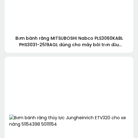
Bơm bánh răng MITSUBOSHI Nabco PLS3060KABL
PHS3031-2519AGL dùng cho máy bôi trơn dầu
52•27R785 KRP4-27ABDDH