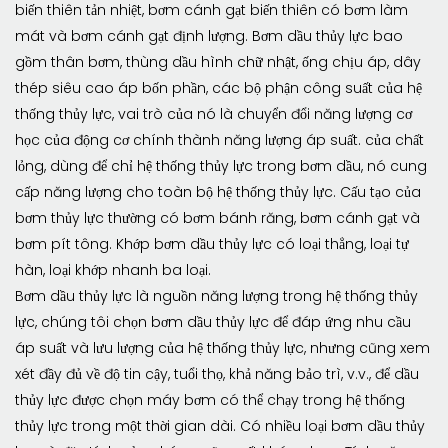
biến thiên tản nhiệt, bơm cánh gạt biến thiên có bơm làm
mát và bơm cánh gạt định lượng. Bơm dầu thủy lực bao
gồm thân bơm, thùng dầu hình chữ nhật, ống chịu áp, dây
thép siêu cao áp bốn phần, các bộ phận công suất của hệ
thống thủy lực, vai trò của nó là chuyển đổi năng lượng cơ
học của động cơ chính thành năng lượng áp suất. của chất
lỏng, dùng để chỉ hệ thống thủy lực trong bơm dầu, nó cung
cấp năng lượng cho toàn bộ hệ thống thủy lực. Cấu tạo của
bơm thủy lực thường có bơm bánh răng, bơm cánh gạt và
bơm pít tông. Khớp bơm dầu thủy lực có loại thẳng, loại tự
hàn, loại khớp nhanh ba loại.
Bơm dầu thủy lực là nguồn năng lượng trong hệ thống thủy
lực, chúng tôi chọn bơm dầu thủy lực để đáp ứng nhu cầu
áp suất và lưu lượng của hệ thống thủy lực, nhưng cũng xem
xét đầy đủ về độ tin cậy, tuổi thọ, khả năng bảo trì, v.v., để dầu
thủy lực được chọn máy bơm có thể chạy trong hệ thống
thủy lực trong một thời gian dài. Có nhiều loại bơm dầu thủy