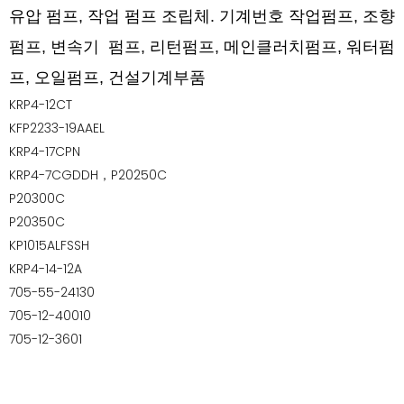
유압 펌프, 작업 펌프 조립체.
기계번호 작업펌프, 조향
펌프, 변속기 펌프, 리턴펌프, 메인클러치펌프, 워터펌
프, 오일펌프, 건설기계부품
KRP4-12CT
KFP2233-19AAEL
KRP4-17CPN
KRP4-7CGDDH，P20250C
P20300C
P20350C
KP1015ALFSSH
KRP4-14-12A
705-55-24130
705-12-40010
705-12-3601