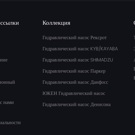
 ссылки
Коллекция
Гидравлический насос Рексрот
Гидравлический насос KYB/KAYABA
ние
Гидравлический насос SHIMADZU
Гидравлический насос Паркер
ионный
Гидравлический насос Данфосс
ЮКЕН Гидравлический насос
с нами
Гидравлический насос Денисона
иальности