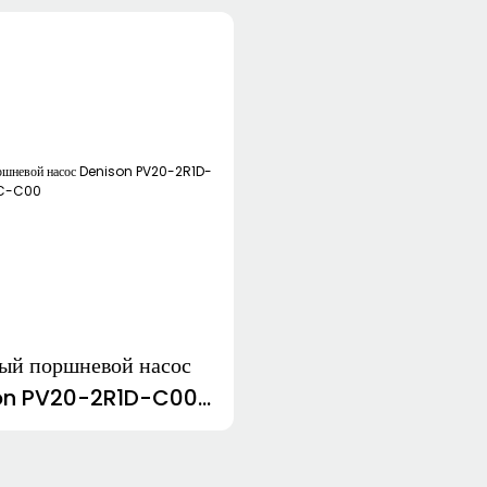
ый поршневой насос
on PV20-2R1D-C00
V6-2R1C-C00