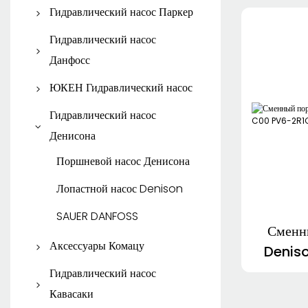
KYB Поршневой насос
Шестеренчатый насос
Гидравлический насос Паркер
Гидравлический двигатель
SHIMADZU
Рексрот
KYB Путешествие Мотор
Поршневой насос Паркер
Гидравлический насос
Данфосс
Паркер лопастной насос
Поршневой насос Данфосс
ЮКЕН Гидравлический насос
Шестеренчатый насос
Паркер
Шестеренчатый насос
ЮКЕН поршневой насос
Гидравлический насос
Данфосс
Денисона
Гидравлический двигатель
YUKEN лопастной насос
Паркер
Поршневой насос Денисона
Лопастной насос Denison
SAUER DANFOSS
Сменн
Аксессуары Комацу
Denis
P
Запасные части Комацу
Гидравлический насос
Кавасаки