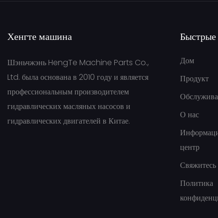
Jungheinrich
NABCO/MITSUBISHI
Хенгте машина
Быстрые
Шестеренчатый насос
Дом
Шэньчжэнь HengTe Machine Parts Co.,
HYUNDA
Ltd. была основана в 2010 году и является
Продукт
профессиональным производителем
Обслужива
гидравлических масляных насосов и
О нас
гидравлических двигателей в Китае.
Информац
центр
Свяжитесь 
Политика
конфиденц