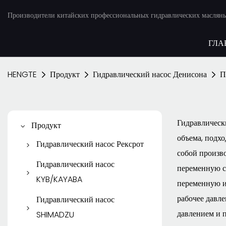
Производители китайских профессиональных гидравлических масляны
ГЛА
HENGTE
Продукт
Гидравлический насос Денисона
П
Гидравлическ
Продукт
объема, подх
Гидравлический насос Рексрот
собой произв
Поршневой насос Рексрот
Гидравлический насос
переменную с
KYB/KAYABA
Рексрот лопастной насос
переменную и
Шестеренчатый насос
рабочее давл
Гидравлический насос
Шестеренчатый насос
KYB/KAYABA
давлением и 
SHIMADZU
Рексрот