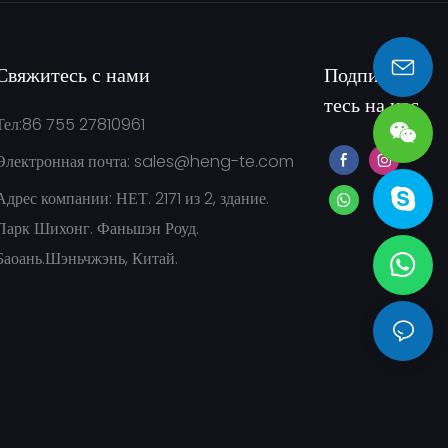
Свяжитесь с нами
Подписывай
sales@heng-te.com
тесь на нас
Тел:86 755 27810961
Электронная почта:
sales@heng-te.com
Адрес компании: НЕТ. 2171 из 2, здание.
Парк Шихонг. Фаньшэн Роуд.
Баоань.Шэньчжэнь, Китай.