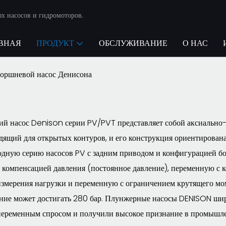
х насосов и гидромоторов.
ВНАЯ
ПРОДУКТ
ОБСЛУЖИВАНИЕ
О НАС
оршневой насос Денисона
ий насос Denison серии PV/PVT представляет собой аксиально
одящий для открытых контуров, и его конструкция ориентирован
одную серию насосов PV с задним приводом и конфигурацией б
 компенсацией давления (постоянное давление), переменную с 
змерения нагрузки и переменную с ограничением крутящего мо
ение может достигать 280 бар. Плунжерные насосы DENISON ши
переменным спросом и получили высокое признание в промышле