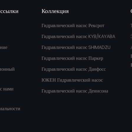
 ссылки
Коллекция
Гидравлический насос Рексрот
Гидравлический насос KYB/KAYABA
ние
Гидравлический насос SHIMADZU
Гидравлический насос Паркер
ионный
Гидравлический насос Данфосс
ЮКЕН Гидравлический насос
с нами
Гидравлический насос Денисона
иальности