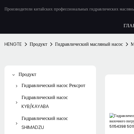
Производители китайских профессиональных гидравлических масляны
ГЛА
HENGTE
Продукт
Гидравлический масляный насос
М
Продукт
Гидравлический насос Рексрот
Поршневой насос Рексрот
Гидравлический насос
KYB/KAYABA
Рексрот лопастной насос
Шестеренчатый насос
Гидравлический насос
Шестеренчатый насос
KYB/KAYABA
SHIMADZU
Рексрот