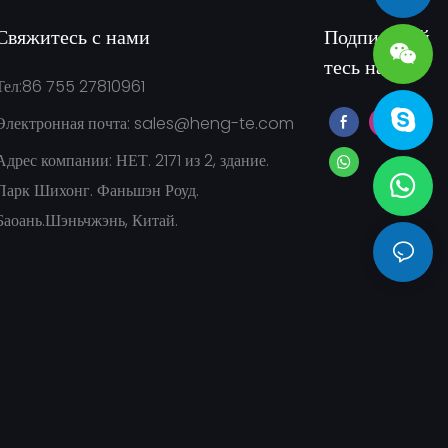
sales@heng-te.com
Свяжитесь с нами
Подписывай
тесь на нас
Тел:86 755 27810961
Электронная почта:
sales@heng-te.com
Адрес компании: НЕТ. 2171 из 2, здание.
Парк Шихонг. Фаньшэн Роуд.
Баоань.Шэньчжэнь, Китай.