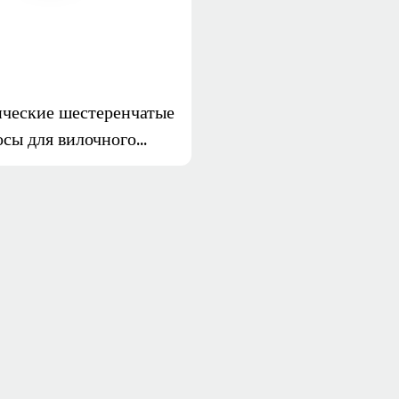
ические шестеренчатые
осы для вилочного
зчика Jungheinrich
 51154398 50111154