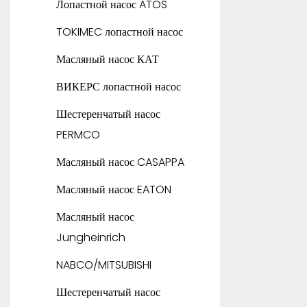
Героторный двигатель
Лопастной насос ATOS
Данфосс
TOKIMEC лопастной насос
БЕЛЫЙ Героторный
Масляный насос КАТ
двигатель
ВИКЕРС лопастной насос
Шестеренчатый насос
PERMCO
Масляный насос CASAPPA
Масляный насос EATON
Масляный насос
Jungheinrich
NABCO/MITSUBISHI
Шестеренчатый насос