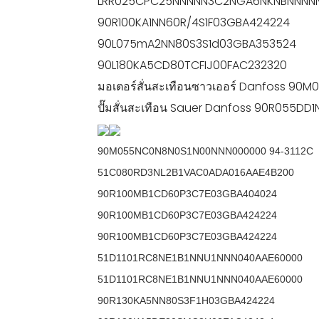
LRR025CPC25NNNNN3C2NGA6NKNBNNNN
90R100KA1NN60R/4S1F03GBA424224
90L075mA2NN80S3S1d03GBA353524
90L180KA5CD80TCFIJ00FAC232320
มอเตอร์สั่นสะเทือนซาวเออร์ Danfoss 
ปั๊มสั่นสะเทือน Sauer Danfoss 90R055D
90M055NC0N8N0S1N00NNN000000 94-3112C
51C080RD3NL2B1VAC0ADA016AAE4B200
90R100MB1CD60P3C7E03GBA404024
90R100MB1CD60P3C7E03GBA424224
90R100MB1CD60P3C7E03GBA424224
51D1101RC8NE1B1NNU1NNN040AAE60000
51D1101RC8NE1B1NNU1NNN040AAE60000
90R130KA5NN80S3F1H03GBA424224