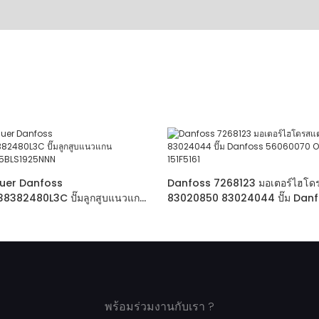
Sauer Danfoss
Danfoss 7268123 มอเตอร์ไฮโด
8382480L3C ปั๊มลูกสูบแนวแกน
83020850 83024044 ปั๊ม Dan
S45BLS1925NNN
56060070 OMS5 250 151F5161
พร้อมร่วมงานกับเรา ?