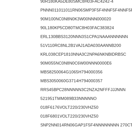
90R180KA5DE80SMC8H03FAC4242-4
PNNN011011011RN06SMP3F5F4NNF5F4NNF5
90M100NC0N8N0K3W00NNN000020
90L180KP5CD80TMC8H03FAC383824
ERL130BBS3120NNN3S1CPA1NAAANNNNNN
51V110RC8NL2B1VAJ1ADA030AANNB200
KRL038CEP1810NNA3C2NPA6NKNBIDRBSC
90M055NC0N8N0C6W00NNN0000E6
MBS8250064G1065H794000356
MBS3050060G3714H794000357
RRS45BPC28NNNNN3C2NZA2NFFFJJJNNN
521951TMM089B33NNNNNO
018F6176VOLT220/230VHZ50
018F6801VOLT220/230VHZ50
SNP2NN014RN06GAP1F5F4NNNNNNNN 270C