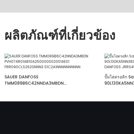
ผลิตภัณฑ์ที่เกี่ยวข้อง
SAUER DANFOSS
ปั๊มไฮดรอลิก 
TMM089B6C42NNDA3MBDN
90L130KA5NN3
PVH074R01AB10A250000002001AE01
DANFOSS JRR
FRR090CLS2620NNN3 S1C2A1NNNNNNNNNN