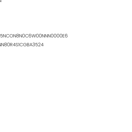
N
90M05NCON8N0C6W00NNN0000E6
D1NN80R4S1CGBA3524