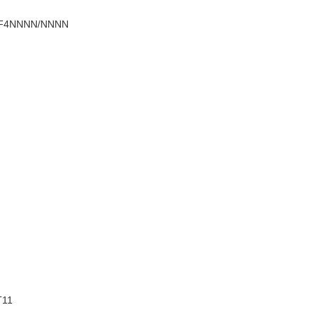
F4NNNN/NNNN
T11