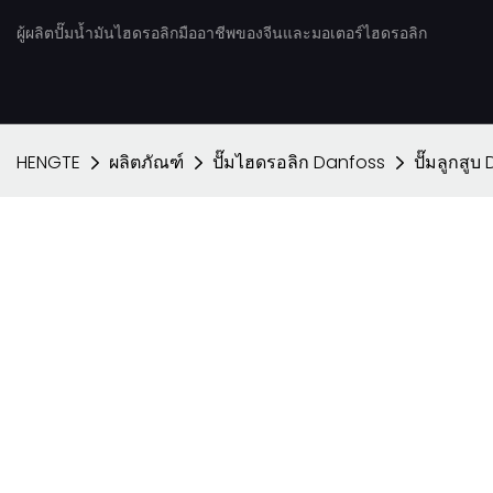
ผู้ผลิตปั๊มน้ำมันไฮดรอลิกมืออาชีพของจีนและมอเตอร์ไฮดรอลิก
HENGTE
ผลิตภัณฑ์
ปั๊มไฮดรอลิก Danfoss
ปั๊มลูกสู