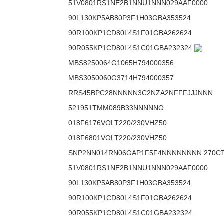
51V0801RS1NE2B1NNU1NNN029AAF0000
90L130KP5AB80P3F1H03GBA353524
90R100KP1CD80L4S1F01GBA262624
90R055KP1CD80L4S1C01GBA232324
MBS8250064G1065H794000356
MBS3050060G3714H794000357
RRS45BPC28NNNNN3C2NZA2NFFFJJJNNN
521951TMM089B33NNNNNO
018F6176VOLT220/230VHZ50
018F6801VOLT220/230VHZ50
SNP2NN014RN06GAP1F5F4NNNNNNNN 270C
51V0801RS1NE2B1NNU1NNN029AAF0000
90L130KP5AB80P3F1H03GBA353524
90R100KP1CD80L4S1F01GBA262624
90R055KP1CD80L4S1C01GBA232324