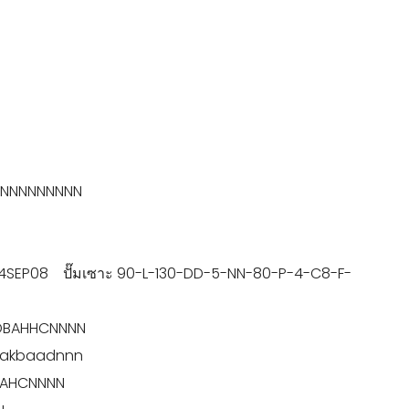
8NNNNNNNNN
EP08 ปั๊มเซาะ 90-L-130-DD-5-NN-80-P-4-C8-F-
CDBAHHCNNNN
dakbaadnnn
BAHCNNNN