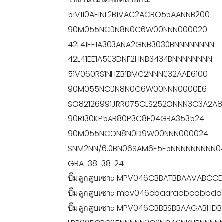
51V110AF1NL2B1VAC2ACBO55AANNB200
90M055NC0N8N0C6W00NNN000020
42L41EE1A303ANA2GNB3030BNNNNNNNN
42L41EE1A503DNF2HNB3434BNNNNNNNN
51V060RS1NHZB1BMC2NNN032AAE6100
90M055NC0N8N0C6W00NNN0000E6
SO82126991JRR075CLS252ONNN3C3A2A
90R130KP5AB80P3C8F04GBA353524
90M055NCON8N0D9W00NNN000024
SNM2NN/6.0BN06SAM6E5E5NNNNNNNNN04S
GBA-38-38-24
ปั๊มลูกสูบเซาะ MPV046CBBATBBAAVABC
ปั๊มลูกสูบเซาะ mpv046cbaaraabcabbd
ปั๊มลูกสูบเซาะ MPV046CBBBSBBAAGABHD