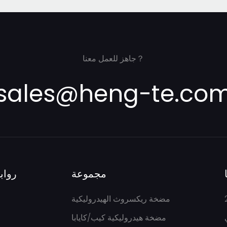
جاهز للعمل معنا？
sales@heng-te.co
مجموعة
رواب
مضخة ريكسروث الهيدروليكية
مضخة هيدروليكية كيب/كايابا