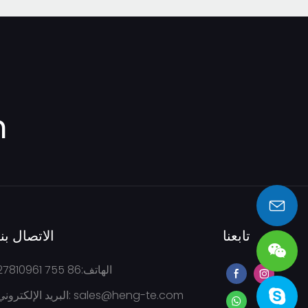
m
sales@heng-te.com
تابعنا
الاتصال بنا
الهاتف:86 755 27810961
sales@heng-te.com
البريد الإلكتروني: