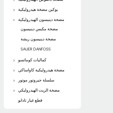
مضخة باركر فاين
مضخة مكبس دانفوس
يوكين مضخة هيدروليكية
مضخة باركر جير
مضخة التروس دانفوس
يوكين مضخة المكبس
مضخة دينيسون الهيدروليكية
محرك باركر الهيدروليكي
مضخة يوكين ريشة
مضخة مكبس دينيسون
مضخة دينيسون ريشة
SAUER DANFOSS
كماليات كوماتسو
قطع غيار كوماتسو
مضخة هيدروليكية كاواساكي
مضخة مكبس كاواساكي
سلسلة جيروتور موتور
إيتون جيروتور موتور
مضخة الزيت الهيدروليكي
مضخة ATOS ريشة
محرك دانفوس جيروتور
قطع غيار تادانو
مضخة دوارة TOKIMEC
محرك جيروتور أبيض