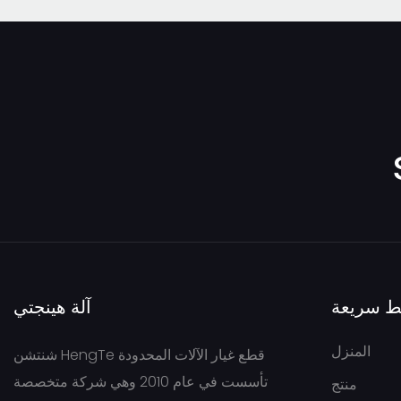
مضخة زيت كات
مضخة فيكرز ريشة
مضخة تروس بيرمكو
مضخة زيت كاسابا
مضخة زيت إيتون
مضخة زيت جونغهاينريش
NABCO/MITSUBISHI
مضخة تروس هيونداي
ط سريعة
آلة هينجتي
VOLVO Hydraulic Pump
المنزل
شنتشن HengTe قطع غيار الآلات المحدودة
تأسست في عام 2010 وهي شركة متخصصة
منتج