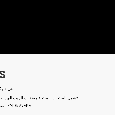
S
HengTe هي شركة متخصصة في تصنيع المضخات الهيدروليكية والمحركات في الصين.
تشمل المنتجات المنتجة مضخات الزيت الهيدر
العلامات التجارية التي يمكن استبدالها بالمنتجات تشمل: مضخة الزيت REXROTH، مضخة الزيت KYB/KAYABA...