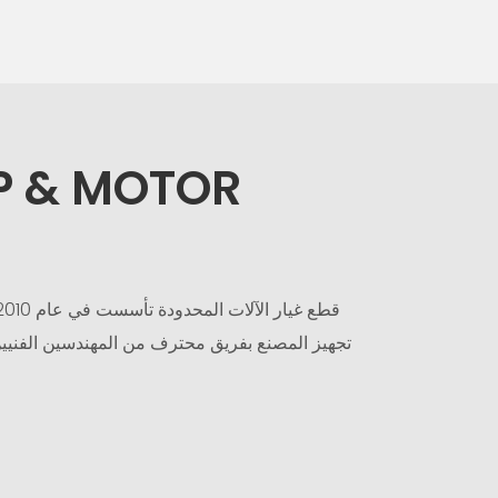
P & MOTOR
شنتشن HengTe قطع غيار الآلات المحدودة تأسست في عام 2010 وهي محترفة
تجهيز المصنع بفريق محترف من المهندسين الفنيين و