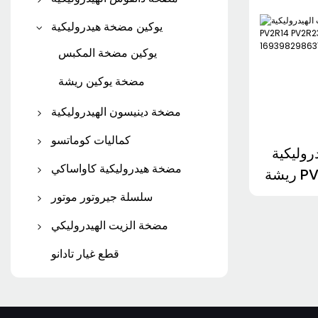
مضخة باركر فاين
مضخة مكبس دانفوس
يوكين مضخة هيدروليكية
مضخة باركر جير
مضخة التروس دانفوس
يوكين مضخة المكبس
محرك باركر الهيدروليكي
مضخة يوكين ريشة
مضخة دينيسون الهيدروليكية
مضخة مكبس دينيسون
كماليات كوماتسو
كية YUKEN
مضخة دينيسون ريشة
قطع غيار كوماتسو
مضخة هيدروليكية كاواساكي
ريشة PV2R12 PV2R13 PV2R14
PV2R2
SAUER DANFOSS
مضخة مكبس كاواساكي
سلسلة جيروتور موتور
169
إيتون جيروتور موتور
مضخة الزيت الهيدروليكي
مضخة ATOS ريشة
محرك دانفوس جيروتور
قطع غيار تادانو
مضخة دوارة TOKIMEC
محرك جيروتور أبيض
مضخة زيت كات