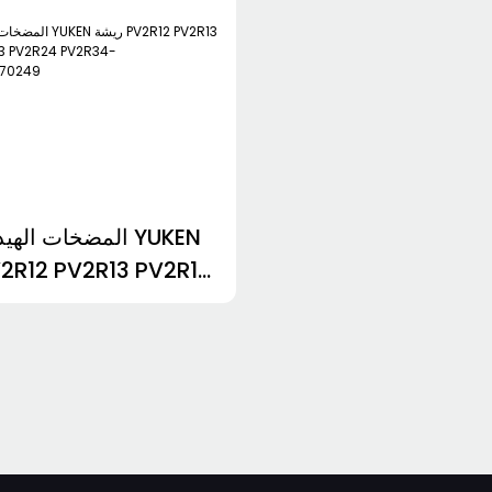
المضخات الهيدرولي
3 PV2R24 PV2R34-
3982986370249