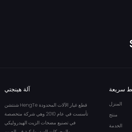
مضخة فيكرز ريشة
مضخة تروس بيرمكو
مضخة زيت كاسابا
مضخة زيت إيتون
مضخة زيت جونغهاينريش
NABCO/MITSUBISHI
مضخة تروس هيونداي
ط سريعة
آلة هينجتي
VOLVO Hydraulic Pump
المنزل
شنتشن HengTe قطع غيار الآلات المحدودة
تأسست في عام 2010 وهي شركة متخصصة
منتج
في تصنيع مضخات الزيت الهيدروليكي
الخدمة
والمحركات الهيدروليكية في الصين