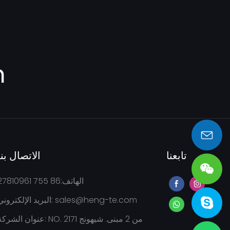
m
sales@heng-te.com
تابعنا
الاتصال بنا
الهاتف:86 755 27810961
sales@heng-te.com
البريد الإلكتروني:
عنوان الشركة: NO. 2171 من 2 مبنى. شيهو