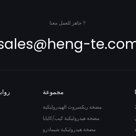
جاهز للعمل معنا？
sales@heng-te.co
مجموعة
رواب
مضخة ريكسروث الهيدروليكية
مضخة هيدروليكية كيب/كايابا
نج
مضخة هيدروليكية شيمادزو