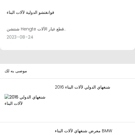
قوانغتشو الدولية لآلات البناء
شنتشن Hengte قطع غيار الآلات
المحدودة ظهرت في معرض
2023
08
24
قوانغتشو الدولي لآلات البناء وقطع
الغيار في الصين في الفترة من 18
إلى 20 يوليو 2015، والذي جمع
الممارسين والمهنيين من جميع
موصى به لك
أنحاء العالم في صناعة آلات البناء
لعرض المنتجات والتقنيات الجديدة
2016 شنغهاي الدولي لآلات البناء
في صناعة آلات البناء وتطبيقاتها.
معرض شنغهاي لآلات البناء BMW