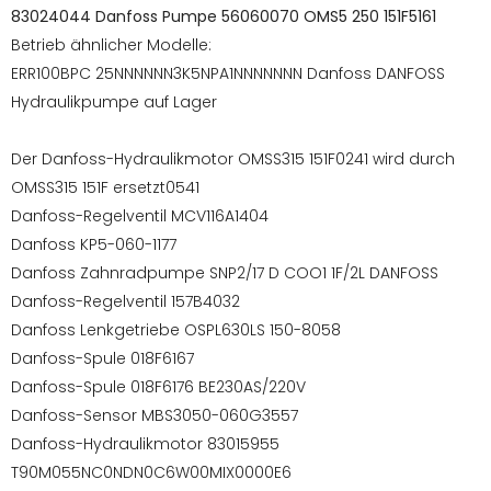
83024044 Danfoss Pumpe 56060070 OMS5 250 151F5161
Betrieb ähnlicher Modelle:
ERR100BPC 25NNNNNN3K5NPA1NNNNNNN Danfoss DANFOSS
Hydraulikpumpe auf Lager
Der Danfoss-Hydraulikmotor OMSS315 151F0241 wird durch
OMSS315 151F ersetzt0541
Danfoss-Regelventil MCV116A1404
Danfoss KP5-060-1177
Danfoss Zahnradpumpe SNP2/17 D COO1 1F/2L DANFOSS
Danfoss-Regelventil 157B4032
Danfoss Lenkgetriebe OSPL630LS 150-8058
Danfoss-Spule 018F6167
Danfoss-Spule 018F6176 BE230AS/220V
Danfoss-Sensor MBS3050-060G3557
Danfoss-Hydraulikmotor 83015955
T90M055NC0NDN0C6W00MIX0000E6