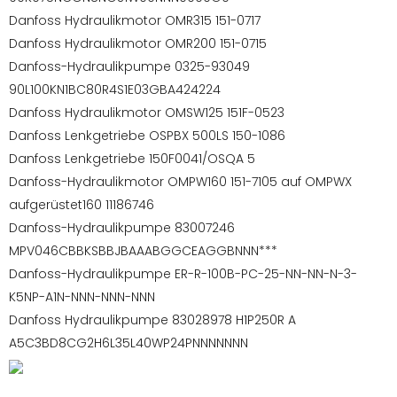
Danfoss Hydraulikmotor OMR315 151-0717
Danfoss Hydraulikmotor OMR200 151-0715
Danfoss-Hydraulikpumpe 0325-93049
90L100KN1BC80R4S1E03GBA424224
Danfoss Hydraulikmotor OMSW125 151F-0523
Danfoss Lenkgetriebe OSPBX 500LS 150-1086
Danfoss Lenkgetriebe 150F0041/OSQA 5
Danfoss-Hydraulikmotor OMPW160 151-7105 auf OMPWX
aufgerüstet160 11186746
Danfoss-Hydraulikpumpe 83007246
MPV046CBBKSBBJBAAABGGCEAGGBNNN***
Danfoss-Hydraulikpumpe ER-R-100B-PC-25-NN-NN-N-3-
K5NP-A1N-NNN-NNN-NNN
Danfoss Hydraulikpumpe 83028978 H1P250R A
A5C3BD8CG2H6L35L40WP24PNNNNNNN