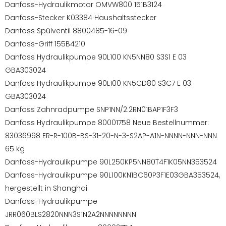
Danfoss-Hydraulikmotor OMVW800 151B3124
Danfoss-Stecker K03384 Haushaltsstecker
Danfoss Spülventil 8800485-16-09
Danfoss-Griff 155B4210
Danfoss Hydraulikpumpe 90L100 KN5NN80 S3S1 E 03
GBA303024
Danfoss Hydraulikpumpe 90L100 KN5CD80 S3C7 E 03
GBA303024
Danfoss Zahnradpumpe SNP1NN/2.2RN01BAP1F3F3
Danfoss Hydraulikpumpe 80001758 Neue Bestellnummer:
83036998 ER-R-100B-BS-31-20-N-3-S2AP-A1N-NNNN-NNN-NNN
65 kg
Danfoss-Hydraulikpumpe 90L250KP5NN80T4F1K05NN353524
Danfoss-Hydraulikpumpe 90L100KN1BC60P3F1E03GBA353524,
hergestellt in Shanghai
Danfoss-Hydraulikpumpe
JRR060BLS2820NNN3S1N2A2NNNNNNNN