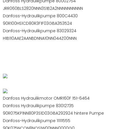
Danfoss Hydraulikpumpe 80002754
JRR060BLS2820NNN3S1B2A2NNNNNNNNNN
Danfoss-Hydraulikpumpe 800C4430
90R100HS1CD80R3F1F03GBA353524
Danfoss-Hydraulikpumpe 83029324
H1B110AAE2AANBDNNA10NN044Z00NNN
Danfoss Hydraulikmotor OMR160F 151-6464
Danfoss Hydraulikpumpe 83012735
90R075KP1NN80P3S1D03GBA292924 hintere Pumpe
Danfoss-Hydraulikpumpe 11111555
90K075NCON8NOS1W00NNN0000G0