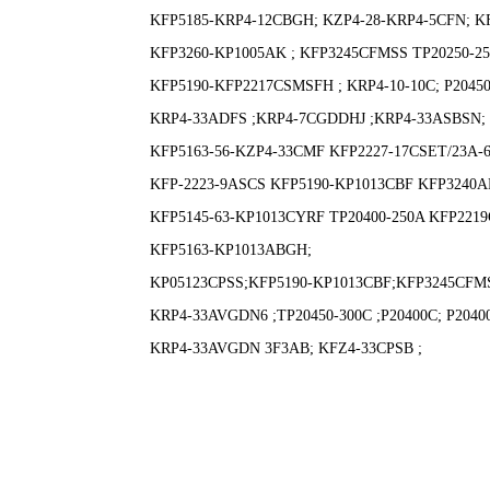
KFP5185-KRP4-12CBGH; KZP4-28-KRP4-5CFN; K
KFP3260-KP1005AK ;
KFP3245CFMSS TP20250-25
KFP5190-KFP2217CSMSFH ;
KRP4-10-10C; P2045
KRP4-33ADFS ;KRP4-7CGDDHJ ;KRP4-33ASBSN;
KFP5163-56-KZP4-33CMF KFP2227-17CSET/23A-6
KFP-2223-9ASCS KFP5190-KP1013CBF KFP3240
KFP5145-63-KP1013CYRF TP20400-250A KFP221
KFP5163-KP1013ABGH;
KP05123CPSS;KFP5190-KP1013CBF;KFP3245CFM
KRP4-33AVGDN6 ;TP20450-300C ;P20400C; P2040
KRP4-33AVGDN 3F3AB; KFZ4-33CPSB ;