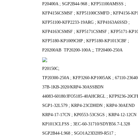
P20400A ;
SGP2B44-968 ;
KFP51100AMSSS ;
KFP4156CSMSF ;
KFP51100CSMFD ;
KFP4156-KP
KFP51100-KFP2233-19ARG ;
KFP4163A6SSD ;
KFP4163CSMSF ;
KFP5171CSMSF ;
KFP5171-KP1
KFP5180-KP1009CHP ;
KFP5180-KP1013CBF ;
P20200AB
TP20200-100A ;;
TP20400-250A
P20150C;
TP20300-250A ;
KFP3260-KP1005AK ;
67110-2364
37B-1KB-2020/KRP4-30ASSBDN
44083-60180/JFO5185-40AHCRGL ;
KFP9236-20CF
SGP1-32L579 ;
KRP4-23CDHDN ;
KRP4-30AEND
KRP4-17-17CN ;
KP0553-53CSGS ;
KRP4-12-12CN 
KP1013CLFSS ;
3EC-60-31710/SDYB56.7-L328
SGP2B44-L968 ;
SGO1A23D2H9-R517 ;