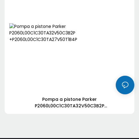
Pompa a pistone Parker
P2060L00C1C30TA32V50C3B2P
+P2060L00C1C30TA27V50T1B4P