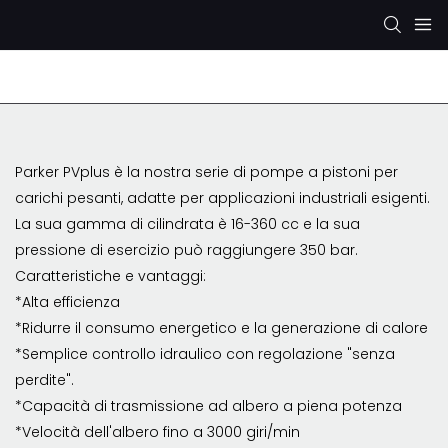
Pompa idraulica Rexroth
Pompa idraulica KYB/KA
Parker PVplus è la nostra serie di pompe a pistoni per
carichi pesanti, adatte per applicazioni industriali esigenti.
La sua gamma di cilindrata è 16-360 cc e la sua
pressione di esercizio può raggiungere 350 bar.
Caratteristiche e vantaggi:
*Alta efficienza
*Ridurre il consumo energetico e la generazione di calore
*Semplice controllo idraulico con regolazione "senza
perdite".
*Capacità di trasmissione ad albero a piena potenza
*Velocità dell'albero fino a 3000 giri/min