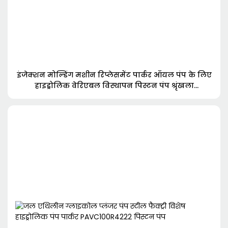
इंजेक्शन मोल्डिंग मशीन रिप्लेसमेंट पार्कर ऑयल पंप के लिए
हाइड्रोलिक वेरिएबल विस्थापन पिस्टन पंप श्रृंखला
PV092R1K1T1N-1696492047232978