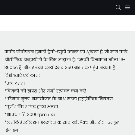
रेक्सरोथ हाइड्रोलिक पंप
केवाईबी/कायाबा हाइड्रोलिक पंप
पार्कर पीवीप्लस हमारी हेवी-ड्यूटी प्लंजर पंप श्रृंखला है, जो मांग वाले
औद्योगिक अनुप्रयोगों के लिए उपयुक्त है। इसकी विस्थापन सीमा 16-
360cc है, और इसका कार्य दबाव 350 बार तक पहुंच सकता है।
विशेषताएँ एवं लाभ:
*उच्च दक्षता
*बिजली की खपत और गर्मी उत्पादन कम करें
*"रिसाव मुक्त" समायोजन के साथ सरल हाइड्रोलिक नियंत्रण
*पूर्ण शक्ति शाफ्ट ड्राइव क्षमता
*शाफ़्ट गति 3000rpm तक
*लचीले इंस्टॉलेशन इंटरफेस के साथ कॉम्पैक्ट और सेवा-उन्मुख
डिजाइन