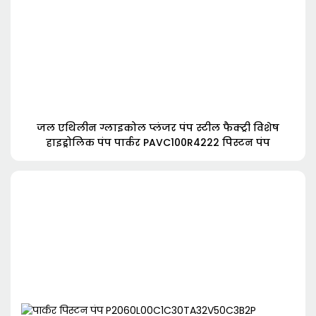
जल एथिलीन ग्लाइकोल प्लंजर पंप स्टील फैक्ट्री विशेष
हाइड्रोलिक पंप पार्कर PAVC100R4222 पिस्टन पंप