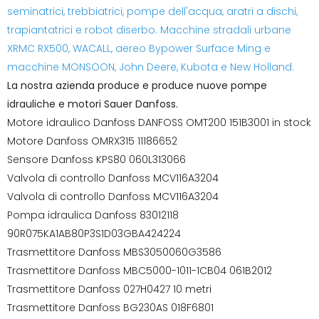
seminatrici, trebbiatrici, pompe dell'acqua, aratri a dischi,
trapiantatrici e robot diserbo. Macchine stradali urbane
XRMC RX500, WACALL, aereo Bypower Surface Ming e
macchine MONSOON, John Deere, Kubota e New Holland.
La nostra azienda produce e produce nuove pompe
idrauliche e motori Sauer Danfoss.
Motore idraulico Danfoss DANFOSS OMT200 151B3001 in stock
Motore Danfoss OMRX315 11186652
Sensore Danfoss KPS80 060L313066
Valvola di controllo Danfoss MCV116A3204
Valvola di controllo Danfoss MCV116A3204
Pompa idraulica Danfoss 83012118
90R075KA1AB80P3S1D03GBA424224
Trasmettitore Danfoss MBS3050060G3586
Trasmettitore Danfoss MBC5000-1011-1CB04 061B2012
Trasmettitore Danfoss 027H0427 10 metri
Trasmettitore Danfoss BG230AS 018F6801