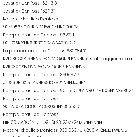
Joystick Danfoss 162F1313
Joystick Danfoss 162F1311
Motore idraulico Danfoss
90M055NCON8N0S1W00NNN000024
Pompa idraulica Danfoss 9522111
90L075KP1NN60R3T1D03GBA292920
La pompa idraulica Danfoss 83078451
K2L030CSB19NNNNREC2MDA6NPLBNNNN è stata aggiornata a
K2R030CSB19NNREC2MDA6NPLBNNNNNN
Pompa idraulica Danfoss 83098717
JRRS60BLS2524NNN3S1CXA2NNNNJJJNNN
Pompa idraulica Danfoss 90L250KP5NN80T4F1K05NNN353524
Pompa idraulica Danfoss
90L250KA1CD80T4C8K03NNN353530
Pompa idraulica Danfoss
H1P100LAA3C2NF5HG9H6L23L23MP24M5NNNNNN
Motore idraulico Danfoss 83010637 51V250 AF2NL1B1 WBG5