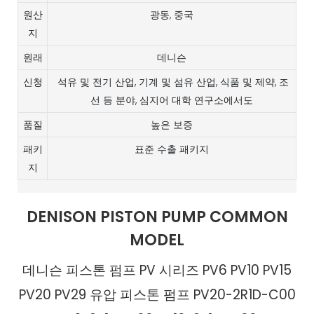
원산
광동, 중국
지
원래
데니슨
신청
석유 및 전기 산업, 기계 및 섬유 산업, 식품 및 제약, 조
선 등 분야, 심지어 대학 연구소에서도
품질
높은 보증
패키
표준 수출 패키지
지
DENISON PISTON PUMP COMMON
MODEL
데니슨 피스톤 펌프 PV 시리즈 PV6 PV10 PV15
PV20 PV29 유압 피스톤 펌프 PV20-2R1D-C00