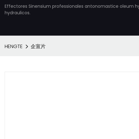
Effectores Sinensium professionales antonomastice oleum h
hydraulicos.
HENGTE
企宣片