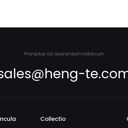
Promptus ad operandum nobiscum
sales@heng-te.co
incula
Collectio