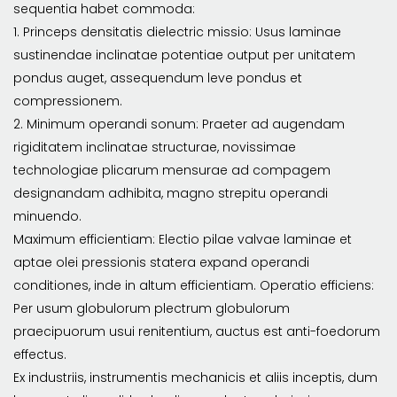
sequentia habet commoda:
1. Princeps densitatis dielectric missio: Usus laminae
sustinendae inclinatae potentiae output per unitatem
pondus auget, assequendum leve pondus et
compressionem.
2. Minimum operandi sonum: Praeter ad augendam
rigiditatem inclinatae structurae, novissimae
technologiae plicarum mensurae ad compagem
designandam adhibita, magno strepitu operandi
minuendo.
Maximum efficientiam: Electio pilae valvae laminae et
aptae olei pressionis statera expand operandi
conditiones, inde in altum efficientiam. Operatio efficiens:
Per usum globulorum plectrum globulorum
praecipuorum usui renitentium, auctus est anti-foedorum
effectus.
Ex industriis, instrumentis mechanicis et aliis inceptis, dum