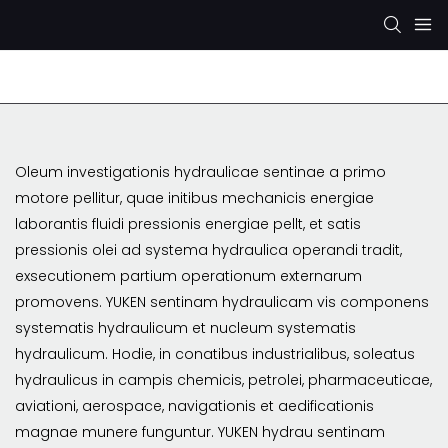
Rexroth Hydraulic Pump
KYB/KAYABA Hydraulic Pu
Oleum investigationis hydraulicae sentinae a primo
motore pellitur, quae initibus mechanicis energiae
laborantis fluidi pressionis energiae pellt, et satis
pressionis olei ad systema hydraulica operandi tradit,
exsecutionem partium operationum externarum
promovens. YUKEN sentinam hydraulicam vis componens
systematis hydraulicum et nucleum systematis
hydraulicum. Hodie, in conatibus industrialibus, soleatus
hydraulicus in campis chemicis, petrolei, pharmaceuticae,
aviationi, aerospace, navigationis et aedificationis
magnae munere funguntur. YUKEN hydrau sentinam