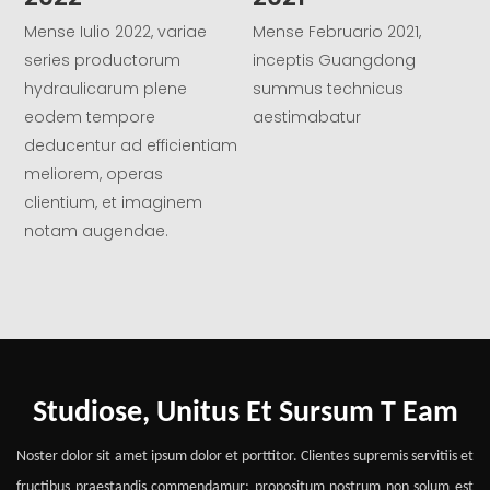
Mense Iulio 2022, variae
Mense Februario 2021,
M
series productorum
inceptis Guangdong
s
hydraulicarum plene
summus technicus
i
eodem tempore
aestimabatur
deducentur ad efficientiam
v
meliorem, operas
clientium, et imaginem
notam augendae.
Studiose, Unitus Et Sursum
T
Eam
Noster dolor sit amet ipsum dolor et porttitor. Clientes supremis servitiis et
fructibus praestandis commendamur: propositum nostrum non solum est