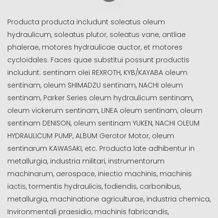
Producta producta includunt soleatus oleum
hydraulicum, soleatus plutor, soleatus vane, antliae
phalerae, motores hydraulicae auctor, et motores
cycloidales. Faces quae substitui possunt productis
includunt: sentinam olei REXROTH, KYB/KAYABA oleum
sentinam, oleum SHIMADZU sentinam, NACHI oleum
sentinam, Parker Series oleum hydraulicum sentinam,
oleum vickerum sentinam, LINEA oleum sentinam, oleum
sentinam DENISON, oleum sentinam YUKEN, NACHI OLEUM
HYDRAULICUM PUMP, ALBUM Gerotor Motor, oleum
sentinarum KAWASAKI, etc. Producta late adhibentur in
metallurgia, industria militari, instrumentorum
machinarum, aerospace, iniectio machinis, machinis
iactis, tormentis hydraulicis, fodiendis, carbonibus,
metallurgia, machinatione agriculturae, industria chemica,
Invironmentali praesidio, machinis fabricandis,