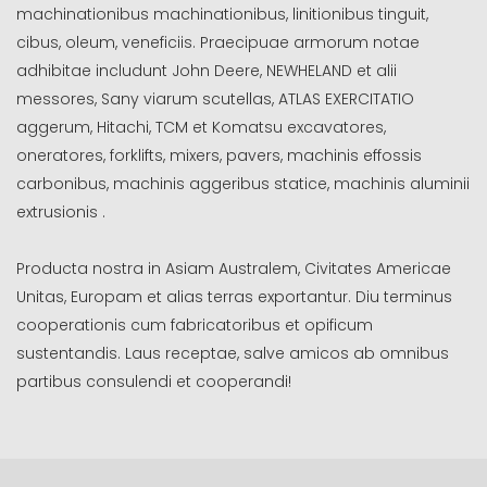
machinationibus machinationibus, linitionibus tinguit,
cibus, oleum, veneficiis. Praecipuae armorum notae
adhibitae includunt John Deere, NEWHELAND et alii
messores, Sany viarum scutellas, ATLAS EXERCITATIO
aggerum, Hitachi, TCM et Komatsu excavatores,
oneratores, forklifts, mixers, pavers, machinis effossis
carbonibus, machinis aggeribus statice, machinis aluminii
extrusionis .
Producta nostra in Asiam Australem, Civitates Americae
Unitas, Europam et alias terras exportantur. Diu terminus
cooperationis cum fabricatoribus et opificum
sustentandis. Laus receptae, salve amicos ab omnibus
partibus consulendi et cooperandi!