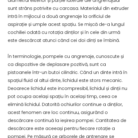
diametrul exterior și părțile laterale ale angrenajului
sunt strâns potrivite cu carcasa. Materialul din extruder
intră în mijlocul a două angrenaje la orificiul de
aspirație și umple acest spațiu. Se mișcă de-a lungul
cochiliei odată cu rotația dinților și în cele din urmă
este descărcat atunci când cei doi dinți se îmbină.
În terminologie, pompele cu angrenaje, cunoscute și
ca dispozitive de deplasare pozitivă, sunt ca
pistoanele într-un butoi cilindric. Când un dinte intră în
spațiul fluid al altui dinte, lichidul este stors mecanic.
Deoarece lichidul este incompresibil, lichidul și dinții nu
pot ocupa același spațiu în același timp, ceea ce
elimină lichidul. Datorită ochiurilor continue a dinților,
acest fenomen are loc continuu, asigurând o
descărcare continuă la ieșirea pompei. Cantitatea de
descărcare este aceeași pentru fiecare rotație a
pompei. Pe măsură ce arborele de antrenare se