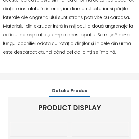
acestei carcase este similar cu o formă de „8”, cu două roți
dințate instalate în interior, iar diametrul exterior și părțile
laterale ale angrenajului sunt strâns potrivite cu carcasa.
Materialul din extruder intră în mijlocul a două angrenaje la
orificiul de aspirație și umple acest spațiu. Se mișcă de-a
lungul cochiliei odată cu rotația dinților și în cele din urmă
este descărcat atunci când cei doi dinți se îmbină.
Detaliu Produs
PRODUCT DISPLAY