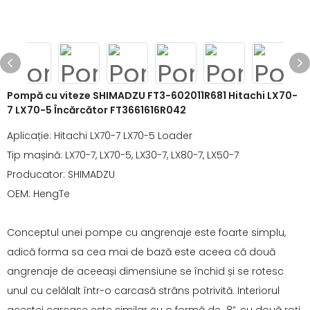
Pompă cu viteze SHIMADZU FT3-602011R681 Hitachi LX70-
7 LX70-5 Încărcător FT3661616R042
Aplicație: Hitachi LX70-7 LX70-5 Loader
Tip mașină: LX70-7, LX70-5, LX30-7, LX80-7, LX50-7
Producator: SHIMADZU
OEM: HengTe
Conceptul unei pompe cu angrenaje este foarte simplu,
adică forma sa cea mai de bază este aceea că două
angrenaje de aceeași dimensiune se închid și se rotesc
unul cu celălalt într-o carcasă strâns potrivită. Interiorul