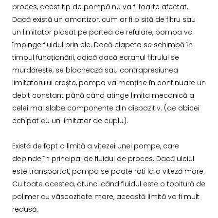
proces, acest tip de pompă nu va fi foarte afectat.
Dacă există un amortizor, cum ar fi o sită de filtru sau
un limitator plasat pe partea de refulare, pompa va
împinge fluidul prin ele. Dacă clapeta se schimbă în
timpul funcționării, adică dacă ecranul filtrului se
murdărește, se blochează sau contrapresiunea
limitatorului crește, pompa va menține în continuare un
debit constant până când atinge limita mecanică a
celei mai slabe componente din dispozitiv. (de obicei
echipat cu un limitator de cuplu).
Există de fapt o limită a vitezei unei pompe, care
depinde în principal de fluidul de proces. Dacă uleiul
este transportat, pompa se poate roti la o viteză mare.
Cu toate acestea, atunci când fluidul este o topitură de
polimer cu vâscozitate mare, această limită va fi mult
redusă.