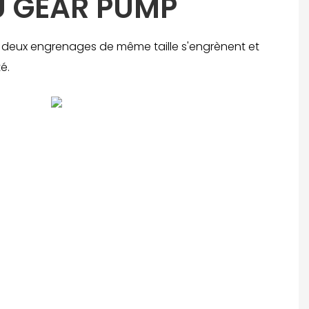
U GEAR PUMP
e deux engrenages de même taille s'engrènent et
té.