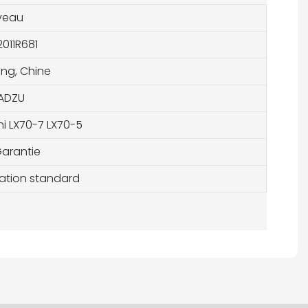
veau
011R681
g, Chine
ADZU
i LX70-7 LX70-5
arantie
tation standard