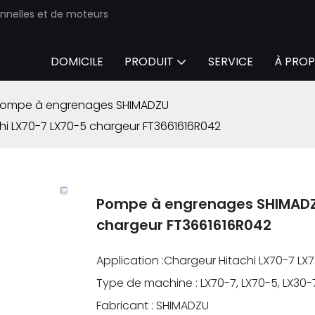
onnelles et de moteurs
DOMICILE
PRODUIT
SERVICE
À PROP
ompe à engrenages SHIMADZU
i LX70-7 LX70-5 chargeur FT3661616R042
Pompe à engrenages SHIMADZU
chargeur FT3661616R042
Application :Chargeur Hitachi LX70-7 LX
Type de machine : LX70-7, LX70-5, LX30-7
Fabricant : SHIMADZU