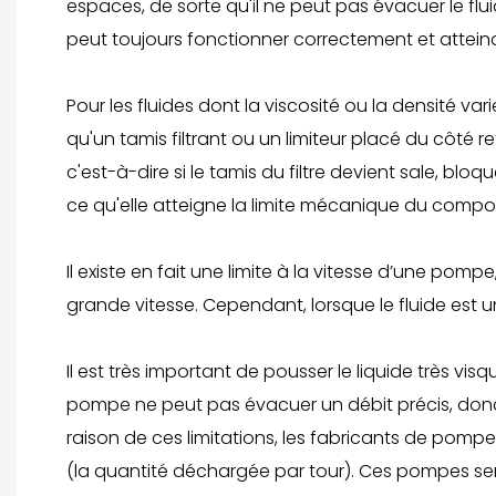
espaces, de sorte qu'il ne peut pas évacuer le flu
peut toujours fonctionner correctement et attein
Pour les fluides dont la viscosité ou la densité v
qu'un tamis filtrant ou un limiteur placé du côté 
c'est-à-dire si le tamis du filtre devient sale, b
ce qu'elle atteigne la limite mécanique du composa
Il existe en fait une limite à la vitesse d’une po
grande vitesse. Cependant, lorsque le fluide est 
Il est très important de pousser le liquide très vi
pompe ne peut pas évacuer un débit précis, donc l
raison de ces limitations, les fabricants de pom
(la quantité déchargée par tour). Ces pompes se