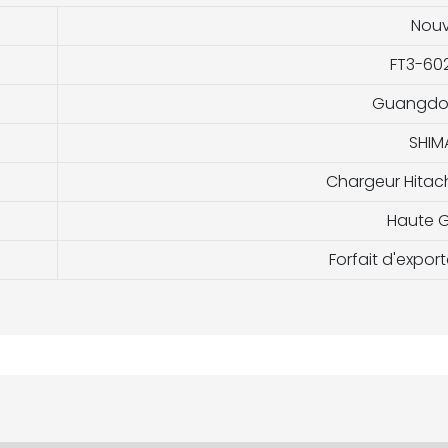
Nou
FT3-602
Guangdon
SHIM
Chargeur Hitach
Haute G
Forfait d'expor