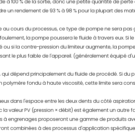
ide à 100 % de la sortie, donc une petite quantité de pert
dre un rendement de 93 % à 98 % pour la plupart des maté
arie au cours du processus, ce type de pompe ne sera pas g
refoulement, la pompe poussera le fluide à travers eux. Si
loqué ou si la contre-pression du limiteur augmente, la pom
nt le plus faible de l'appareil. (généralement équipé d'un
mpe, qui dépend principalement du fluide de procédé. Si du 
un polymère fondu à haute viscosité, cette limite sera con
squeux dans l'espace entre les deux dents du côté aspiratio
a valeur PV (pression × débit) est également un autre fac
pes à engrenages proposeront une gamme de produits avec
ront combinées à des processus d'application spécifiques