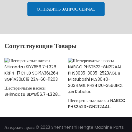
ОТПРАВИТЬ ЗАПРОС СЕЙЧАС
Сопутствующие Товары
Шестеренчатые насосы
SHimadzu SDYB56.7-L328
KRP4-17CHJB SGP1A36L264
Шестеренчатые насосы NABCO
SGP1A30L019 23A-60-11203
PHS2523-GN212AAL
PHS3035-3035-2523AGL и
Mitsuboshi PLS3040-
3034AGL PHS4120-3560ECL
Авторские права © 2023 Shenzhenshi Hengte Machine Parts
для Kobelco