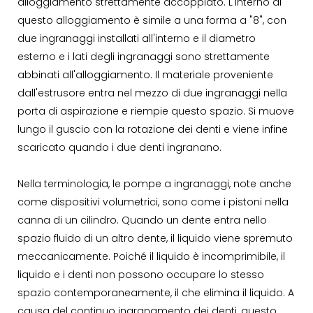
alloggiamento strettamente accoppiato. L'interno di
questo alloggiamento è simile a una forma a "8", con
due ingranaggi installati all'interno e il diametro
esterno e i lati degli ingranaggi sono strettamente
abbinati all'alloggiamento. Il materiale proveniente
dall'estrusore entra nel mezzo di due ingranaggi nella
porta di aspirazione e riempie questo spazio. Si muove
lungo il guscio con la rotazione dei denti e viene infine
scaricato quando i due denti ingranano.
Nella terminologia, le pompe a ingranaggi, note anche
come dispositivi volumetrici, sono come i pistoni nella
canna di un cilindro. Quando un dente entra nello
spazio fluido di un altro dente, il liquido viene spremuto
meccanicamente. Poiché il liquido è incomprimibile, il
liquido e i denti non possono occupare lo stesso
spazio contemporaneamente, il che elimina il liquido. A
causa del continuo ingranamento dei denti, questo