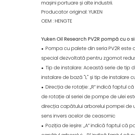
mașini portuare și alte industrii.
Producator original: YUKEN
OEM : HENGTE
Yuken Oil Research PV2R pompă cu o si
Pompa cu palete din seria PV2R este o
●
special dezvoltată pentru zgomot redus
Tip de instalare: Această serie de tip d
●
instalare de bază "L" și tip de instalare cu
Direcția de rotație: „R” indică faptul c
●
de rotație al seriei de pompe de ulei est
direcția capătului arborelui pompei de ul
sens invers acelor de ceasornic
Poziția de ieșire: „A” indică faptul că 
●