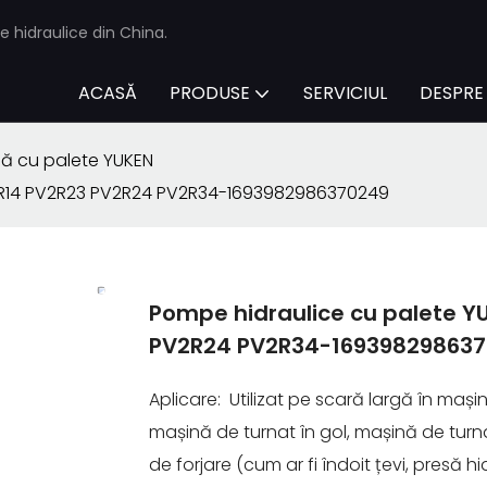
e hidraulice din China.
ACASĂ
PRODUSE
SERVICIUL
DESPRE
 cu palete YUKEN
V2R14 PV2R23 PV2R24 PV2R34-1693982986370249
Pompe hidraulice cu palete Y
PV2R24 PV2R34-16939829863
Aplicare: Utilizat pe scară largă în mașin
mașină de turnat în gol, mașină de turn
de forjare (cum ar fi îndoit țevi, presă h