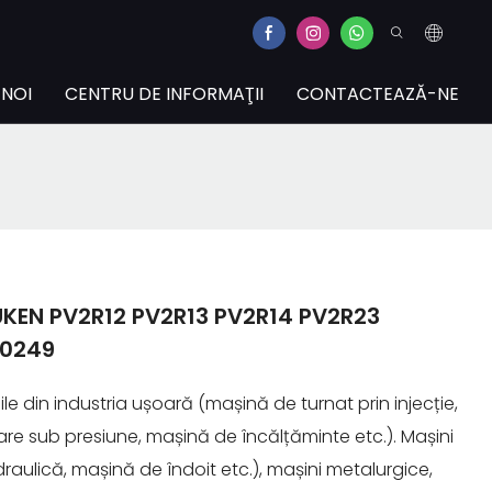
 NOI
CENTRU DE INFORMAŢII
CONTACTEAZĂ-NE
UKEN PV2R12 PV2R13 PV2R14 PV2R23
70249
ile din industria ușoară (mașină de turnat prin injecție,
are sub presiune, mașină de încălțăminte etc.). Mașini
idraulică, mașină de îndoit etc.), mașini metalurgice,