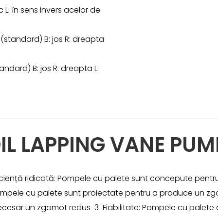
c L: în sens invers acelor de
s (standard) B: jos R: dreapta
standard) B: jos R: dreapta L:
IL LAPPING VANE PUM
ciență ridicată: Pompele cu palete sunt concepute pentru a 
mpele cu palete sunt proiectate pentru a produce un zg
necesar un zgomot redus 3 Fiabilitate: Pompele cu palete a