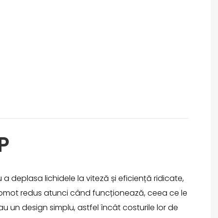
P
deplasa lichidele la viteză și eficiență ridicate,
omot redus atunci când funcționează, ceea ce le
u un design simplu, astfel încât costurile lor de