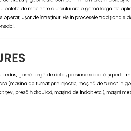
 palete de măcinare a uleiului are o gamă largă de aplicați
perat, ușor de întreținut Fie în procesele tradiționale d
nsabil.
URES
redus, gamă largă de debit, presiune ridicată și performa
șoară (mașină de turnat prin injecție, mașină de turnat în 
t țevi, presă hidraulică, mașină de îndoit etc.), mașini meta