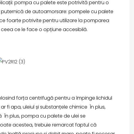
icații: pompa cu palete este potrivită pentru o
tate puternică de autoamorsare: pompele cu palete
e foarte potrivite pentru utilizare la pomparea
 ceea ce le face o opțiune accesibilă.
osind forța centrifugă pentru a împinge lichidul
 fi apa, uleiul și substanțele chimice În plus,
că În plus, pompa cu palete de ulei se
 toate acestea, trebuie remarcat faptul că
 de înaltă presiune și debit mare, poate fi necesar