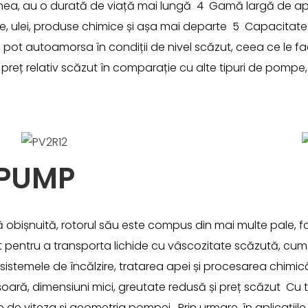
emenea, au o durată de viață mai lungă 4 Gamă largă de apl
lizare, ulei, produse chimice și așa mai departe 5 Capaci
ot autoamorsa în condiții de nivel scăzut, ceea ce le fac
preț relativ scăzut în comparație cu alte tipuri de pompe,
 PUMP
bișnuită, rotorul său este compus din mai multe pale, fol
t pentru a transporta lichide cu vâscozitate scăzută, cum ar
e, sistemele de încălzire, tratarea apei și procesarea chimi
ușoară, dimensiuni mici, greutate redusă și preț scăzut Cu
 de viteza și geometria pompei. Prin urmare, în aplicațiile