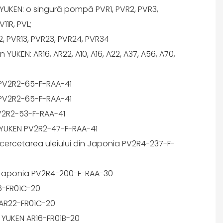
UKEN: o singură pompă PVR1, PVR2, PVR3,
11R, PVL;
 PVR13, PVR23, PVR24, PVR34
 YUKEN: AR16, AR22, A10, A16, A22, A37, A56, A70,
PV2R2-65-F-RAA-41
PV2R2-65-F-RAA-41
2R2-53-F-RAA-41
 YUKEN PV2R2-47-F-RAA-41
ercetarea uleiului din Japonia PV2R4-237-F-
Japonia PV2R4-200-F-RAA-30
6-FR01C-20
AR22-FR01C-20
 YUKEN AR16-FR01B-20