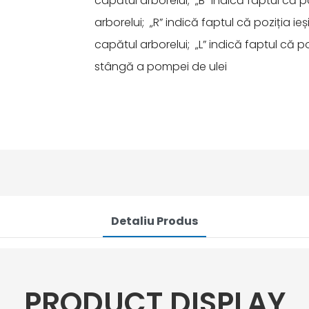
capătul arborelui; „B” indică faptul că p
arborelui; „R” indică faptul că poziția i
capătul arborelui; „L” indică faptul că po
stângă a pompei de ulei
Detaliu Produs
PRODUCT DISPLAY