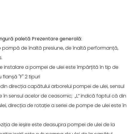
ngură paletă Prezentare generală:
 pompă de înaltă presiune, de înaltă performanță,
.
e instalare a pompei de ulei este împărțită în tip de
 flanșă "F" 2 tipuri
ă din direcția capătului arborelui pompei de ulei, sensul
e în sensul acelor de ceasornic; „L” indică faptul că din
ei, direcția de rotație a seriei de pompe de ulei este în
poziția de ieșire este deasupra pompei de ulei de la