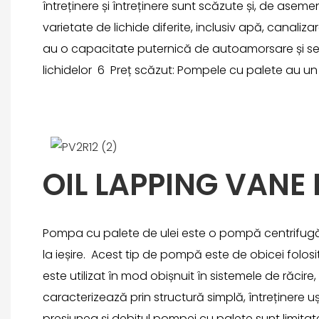
întreținere și întreținere sunt scăzute și, de as
varietate de lichide diferite, inclusiv apă, cana
au o capacitate puternică de autoamorsare și se p
lichidelor 6 Preț scăzut: Pompele cu palete au un 
OIL LAPPING VANE
Pompa cu palete de ulei este o pompă centrifugă o
la ieșire. Acest tip de pompă este de obicei folosi
este utilizat în mod obișnuit în sistemele de răcir
caracterizează prin structură simplă, întreținere 
presiunea și debitul pompei cu palete sunt limitate