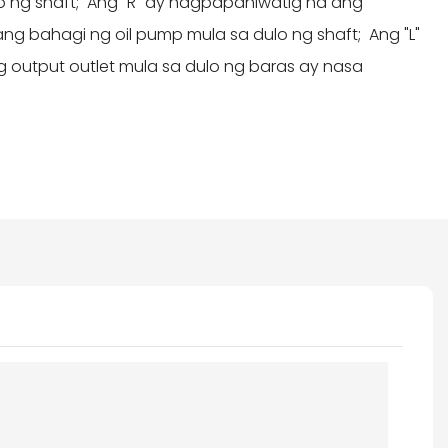
o ng shaft; Ang "R" ay nagpapahiwatig na ang
ng bahagi ng oil pump mula sa dulo ng shaft; Ang "L"
 output outlet mula sa dulo ng baras ay nasa