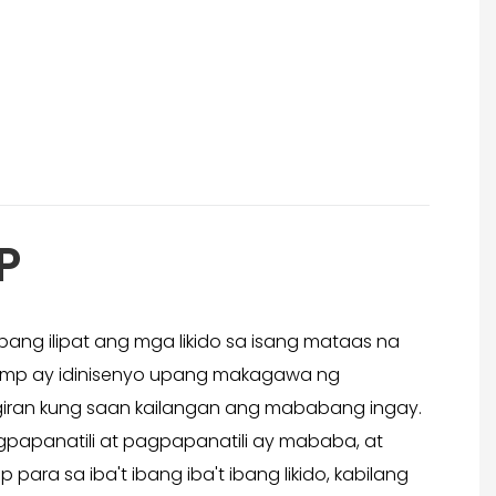
P
ng ilipat ang mga likido sa isang mataas na
ump ay idinisenyo upang makagawa ng
iran kung saan kailangan ang mababang ingay.
papanatili at pagpapanatili ay mababa, at
a sa iba't ibang iba't ibang likido, kabilang