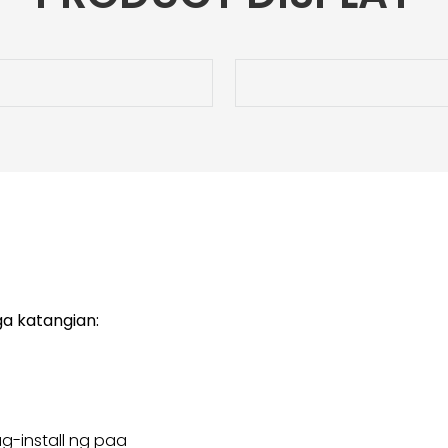
a katangian:
pag-install ng paa