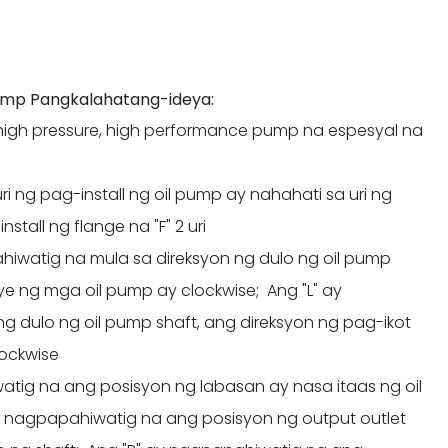
pump Pangkalahatang-ideya:
high pressure, high performance pump na espesyal na
uri ng pag-install ng oil pump ay nahahati sa uri ng
nstall ng flange na "F" 2 uri
ahiwatig na mula sa direksyon ng dulo ng oil pump
ye ng mga oil pump ay clockwise; Ang "L" ay
g dulo ng oil pump shaft, ang direksyon ng pag-ikot
lockwise
atig na ang posisyon ng labasan ay nasa itaas ng oil
y nagpapahiwatig na ang posisyon ng output outlet