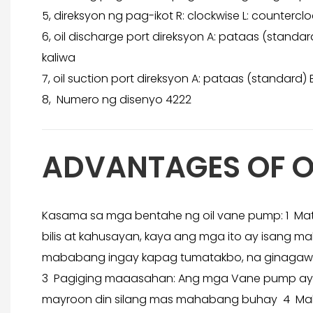
5, direksyon ng pag-ikot R: clockwise L: countercl
6, oil discharge port direksyon A: pataas (standar
kaliwa
7, oil suction port direksyon A: pataas (standard) 
8, Numero ng disenyo 4222
ADVANTAGES OF O
Kasama sa mga bentahe ng oil vane pump: 1 Mat
bilis at kahusayan, kaya ang mga ito ay isan
mababang ingay kapag tumatakbo, na ginagawa
3 Pagiging maaasahan: Ang mga Vane pump ay si
mayroon din silang mas mahabang buhay 4 Malawa