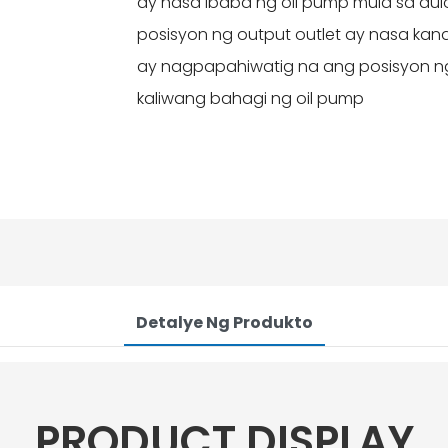
ay nasa ibaba ng oil pump mula sa dul
posisyon ng output outlet ay nasa kana
ay nagpapahiwatig na ang posisyon ng
kaliwang bahagi ng oil pump
Detalye Ng Produkto
PRODUCT DISPLAY