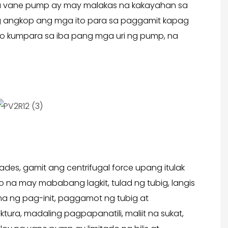
g mga vane pump ay may malakas na kakayahan sa
ng angkop ang mga ito para sa paggamit kapag
kumpara sa iba pang mga uri ng pump, na
des, gamit ang centrifugal force upang itulak
 na may mababang lagkit, tulad ng tubig, langis
a ng pag-init, paggamot ng tubig at
ura, madaling pagpapanatili, maliit na sukat,