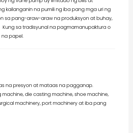
ng vane pump ay limitado ng bilis at
kailanganin na pumili ng iba pang mga uri ng
on sa pang-araw-araw na produksyon at buhay,
ba Kung sa tradisyunal na pagmamanupaktura o
na papel.
as na presyon at mataas na pagganap.
 machine, die casting machine, shoe machine,
urgical machinery, port machinery at iba pang