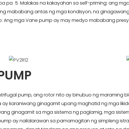
l at iba pa 5 Malakas na kakayahan sa self-priming: an
alim ng mababang antas ng mga kondisyon, na ginagawa
: Ang mga Vane pump ay may medyo mababang presyo 
 PUMP
ifugal pump, ang rotor nito ay binubuo ng maraming bla
a ay karaniwang ginagamit upang maghatid ng mga likido
iwang ginagamit sa mga sistema ng paglamig, mga sistem
pump ay nailalarawan sa pamamagitan ng simpleng istrakt