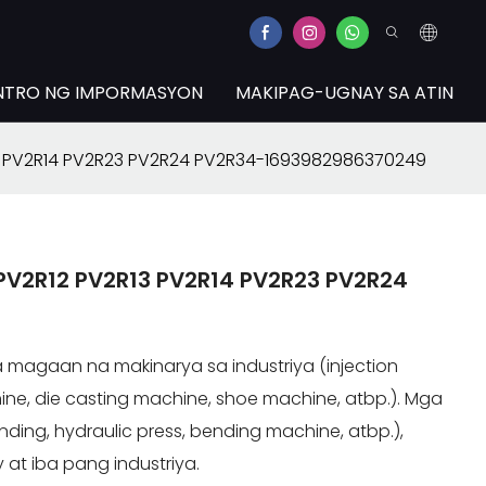
NTRO NG IMPORMASYON
MAKIPAG-UGNAY SA ATIN
3 PV2R14 PV2R23 PV2R24 PV2R34-1693982986370249
PV2R12 PV2R13 PV2R14 PV2R23 PV2R24
magaan na makinarya sa industriya (injection
ne, die casting machine, shoe machine, atbp.). Mga
ding, hydraulic press, bending machine, atbp.),
 at iba pang industriya.