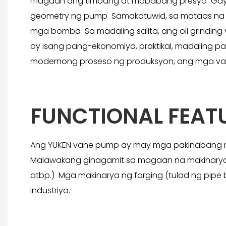
magaan ang timbang at mababang presyo Gayunp
geometry ng pump Samakatuwid, sa mataas na pr
mga bomba Sa madaling salita, ang oil grindi
ay isang pang-ekonomiya, praktikal, madaling 
modernong proseso ng produksyon, ang mga va
FUNCTIONAL FEAT
Ang YUKEN vane pump ay may mga pakinabang n
Malawakang ginagamit sa magaan na makinarya sa
atbp.) Mga makinarya ng forging (tulad ng pipe b
industriya.