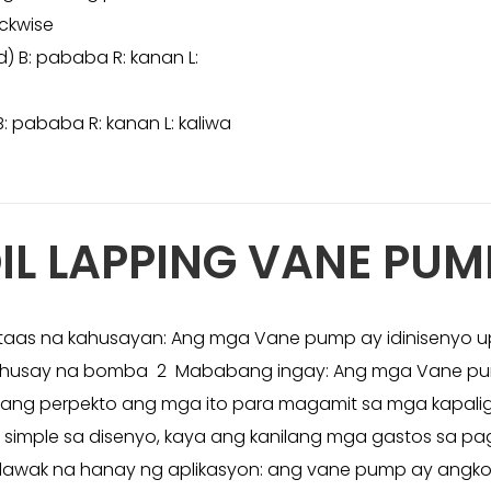
ockwise
d) B: pababa R: kanan L:
B: pababa R: kanan L: kaliwa
IL LAPPING VANE PUM
aas na kahusayan: Ang mga Vane pump ay idinisenyo upa
g mahusay na bomba 2 Mababang ingay: Ang mga Vane p
ng perpekto ang mga ito para magamit sa mga kapalig
mple sa disenyo, kaya ang kanilang mga gastos sa pag
k na hanay ng aplikasyon: ang vane pump ay angkop par