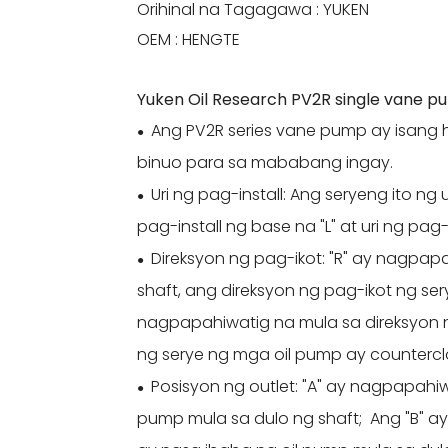
Orihinal na Tagagawa : YUKEN
OEM : HENGTE
Yuken Oil Research PV2R single vane 
Ang PV2R series vane pump ay isang 
●
binuo para sa mababang ingay.
Uri ng pag-install: Ang seryeng ito ng 
●
pag-install ng base na "L" at uri ng pag-i
Direksyon ng pag-ikot: "R" ay nagpap
●
shaft, ang direksyon ng pag-ikot ng ser
nagpapahiwatig na mula sa direksyon n
ng serye ng mga oil pump ay counterc
Posisyon ng outlet: "A" ay nagpapahiw
●
pump mula sa dulo ng shaft; Ang "B" a