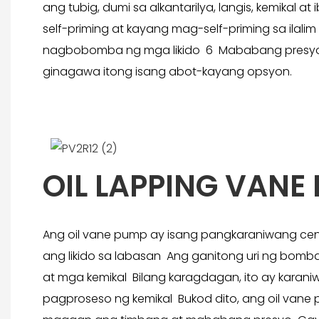
ang tubig, dumi sa alkantarilya, langis, kemika
self-priming at kayang mag-self-priming sa il
nagbobomba ng mga likido 6 Mababang presyo
ginagawa itong isang abot-kayang opsyon.
OIL LAPPING VANE
Ang oil vane pump ay isang pangkaraniwang centr
ang likido sa labasan Ang ganitong uri ng bomb
at mga kemikal Bilang karagdagan, ito ay karan
pagproseso ng kemikal Bukod dito, ang oil vane 