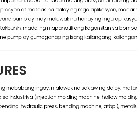
aman, dapat tandaan na ang presyon at rate ng daloy 
esyon at mataas na daloy ng mga aplikasyon, maaaring 
ng vane pump ay may malawak na hanay ng mga aplikasy
patakbuhin, madaling mapanatili ang kagamitan sa bom
ne pump ay gumaganap ng isang kailangang-kailangan 
URES
g mababang ingay, malawak na saklaw ng daloy, mata
 industriya (injection molding machine, hollow molding
ending, hydraulic press, bending machine, atbp.), metall