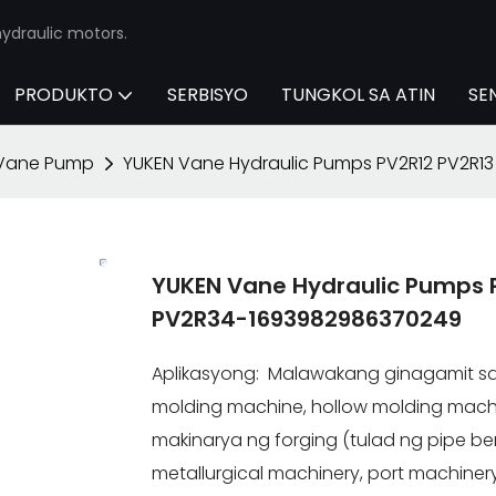
ydraulic motors.
PRODUKTO
SERBISYO
TUNGKOL SA ATIN
SE
 Vane Pump
YUKEN Vane Hydraulic Pumps PV2R12 PV2R1
YUKEN Vane Hydraulic Pumps 
PV2R34-1693982986370249
Aplikasyong: Malawakang ginagamit sa 
molding machine, hollow molding machi
makinarya ng forging (tulad ng pipe ben
metallurgical machinery, port machinery