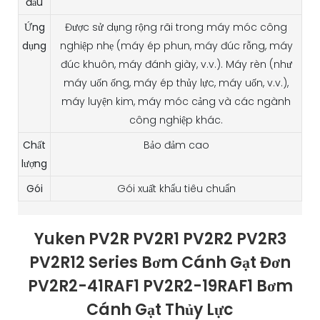
đầu
Ứng
Được sử dụng rộng rãi trong máy móc công
dụng
nghiệp nhẹ (máy ép phun, máy đúc rỗng, máy
đúc khuôn, máy đánh giày, v.v.). Máy rèn (như
máy uốn ống, máy ép thủy lực, máy uốn, v.v.),
máy luyện kim, máy móc cảng và các ngành
công nghiệp khác.
Chất
Bảo đảm cao
lượng
Gói
Gói xuất khẩu tiêu chuẩn
Yuken PV2R PV2R1 PV2R2 PV2R3
PV2R12 Series Bơm Cánh Gạt Đơn
PV2R2-41RAF1 PV2R2-19RAF1 Bơm
Cánh Gạt Thủy Lực