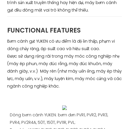
trình sản xuất truyền thống hay hiện đại, máy bơm cánh
gạt đều đóng một vai trò không thể thiếu.
FUNCTIONAL FEATURES
Bơm cánh gạt YUKEN có ưu điểm là độ ồn thấp, phạm vi
dòng chảy rộng, áp suất cao và hiệu suất cao.
Được sử dụng rộng rãi trong máy móc công nghiệp nhẹ
(máy ép phun, máy đúc rỗng, máy đúc khuôn, máy
đánh giày, v.v.) Máy rèn (như máy uốn ống, máy ép thủy
lực, máy uốn, v.v.), máy luyện kim, máy móc cảng và các
ngành công nghiệp khác.
Dòng bơm cánh YUKEN: bơm đơn PVR1, PVR2, PVR3,
PVR4, PV2R4A, 50T, 150T, PV11R, PVL;