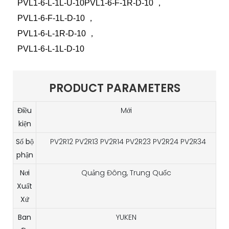
PVL1-6-L-1L-U-10PVL1-6-F-1R-D-10
，
PVL1-6-F-1L-D-10
，
PVL1-6-L-1R-D-10
，
PVL1-6-L-1L-D-10
PRODUCT PARAMETERS
Điều
Mới
kiện
Số bộ
PV2R12 PV2R13 PV2R14 PV2R23 PV2R24 PV2R34
phận
Nơi
Quảng Đông, Trung Quốc
Xuất
Xứ
Ban
YUKEN