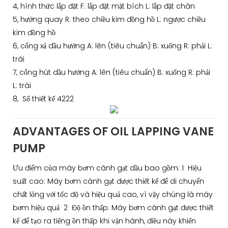
4, hình thức lắp đặt F: lắp đặt mặt bích L: lắp đặt chân
5, hướng quay R: theo chiều kim đồng hồ L: ngược chiều
kim đồng hồ
6, cổng xả dầu hướng A: lên (tiêu chuẩn) B: xuống R: phải L:
trái
7, cổng hút dầu hướng A: lên (tiêu chuẩn) B: xuống R: phải
L: trái
8, Số thiết kế 4222
ADVANTAGES OF OIL LAPPING VANE
PUMP
Ưu điểm của máy bơm cánh gạt dầu bao gồm: 1 Hiệu
suất cao: Máy bơm cánh gạt được thiết kế để di chuyển
chất lỏng với tốc độ và hiệu quả cao, vì vậy chúng là máy
bơm hiệu quả 2 Độ ồn thấp: Máy bơm cánh gạt được thiết
kế để tạo ra tiếng ồn thấp khi vận hành, điều này khiến