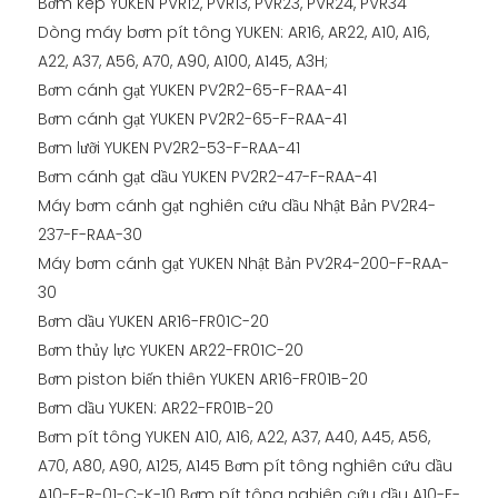
Bơm kép YUKEN PVR12, PVR13, PVR23, PVR24, PVR34
Dòng máy bơm pít tông YUKEN: AR16, AR22, A10, A16,
A22, A37, A56, A70, A90, A100, A145, A3H;
Bơm cánh gạt YUKEN PV2R2-65-F-RAA-41
Bơm cánh gạt YUKEN PV2R2-65-F-RAA-41
Bơm lưỡi YUKEN PV2R2-53-F-RAA-41
Bơm cánh gạt dầu YUKEN PV2R2-47-F-RAA-41
Máy bơm cánh gạt nghiên cứu dầu Nhật Bản PV2R4-
237-F-RAA-30
Máy bơm cánh gạt YUKEN Nhật Bản PV2R4-200-F-RAA-
30
Bơm dầu YUKEN AR16-FR01C-20
Bơm thủy lực YUKEN AR22-FR01C-20
Bơm piston biến thiên YUKEN AR16-FR01B-20
Bơm dầu YUKEN: AR22-FR01B-20
Bơm pít tông YUKEN A10, A16, A22, A37, A40, A45, A56,
A70, A80, A90, A125, A145 Bơm pít tông nghiên cứu dầu
A10-F-R-01-C-K-10 Bơm pít tông nghiên cứu dầu A10-F-