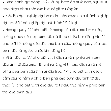
Bơm cánh gạt dòng PV2R là loại bơm áp suất cao, hiệu suất
●
cao được phát triển đặc biệt để giảm tiếng ồn.
Kiểu lắp đặt: Loại lắp đặt bơm dầu này được chia thành loại lắp
●
đặt cơ sở "L" và loại lắp đặt mặt bích "F" 2 loại
Hướng quay: "R" cho biết từ hướng của đầu trục bơm dầu,
●
hướng quay của loạt bơm dầu là theo chiều kim đồng hồ; "L"
cho biết từ hướng của đầu trục bơm dầu, hướng quay của loạt
bơm dầu là ngược chiều kim đồng hồ
Vị trí đầu ra: "A" cho biết vị trí đầu ra nằm phía trên bơm
●
dầu tính từ đầu trục; "B" chỉ ra rằng vị trí của đầu ra nằm ở
phía dưới bơm dầu tính từ đầu trục; “R” cho biết vị trí của ổ
cắm đầu ra nằm ở phía bên phải của bơm dầu tính từ đầu
trục; "L" cho biết vị trí của đầu ra từ đầu trục nằm ở phía bên
trái của bơm dầu