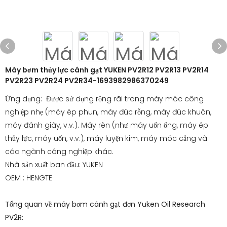
Máy bơm thủy lực cánh gạt YUKEN PV2R12 PV2R13 PV2R14
PV2R23 PV2R24 PV2R34-1693982986370249
Ứng dụng: Được sử dụng rộng rãi trong máy móc công
nghiệp nhẹ (máy ép phun, máy đúc rỗng, máy đúc khuôn,
máy đánh giày, v.v.). Máy rèn (như máy uốn ống, máy ép
thủy lực, máy uốn, v.v.), máy luyện kim, máy móc cảng và
các ngành công nghiệp khác.
Nhà sản xuất ban đầu: YUKEN
OEM : HENGTE
Tổng quan về máy bơm cánh gạt đơn Yuken Oil Research
PV2R: