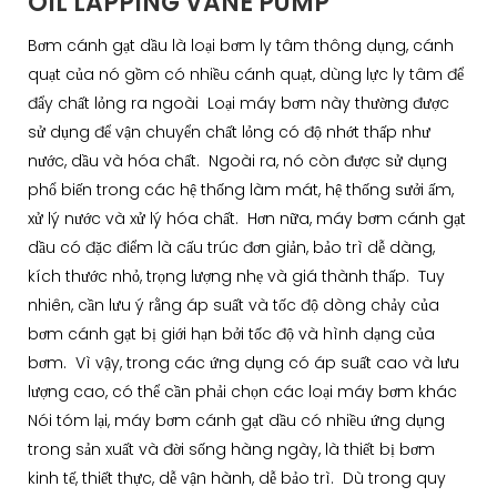
OIL LAPPING VANE PUMP
Bơm cánh gạt dầu là loại bơm ly tâm thông dụng, cánh
quạt của nó gồm có nhiều cánh quạt, dùng lực ly tâm để
đẩy chất lỏng ra ngoài Loại máy bơm này thường được
sử dụng để vận chuyển chất lỏng có độ nhớt thấp như
nước, dầu và hóa chất. Ngoài ra, nó còn được sử dụng
phổ biến trong các hệ thống làm mát, hệ thống sưởi ấm,
xử lý nước và xử lý hóa chất. Hơn nữa, máy bơm cánh gạt
dầu có đặc điểm là cấu trúc đơn giản, bảo trì dễ dàng,
kích thước nhỏ, trọng lượng nhẹ và giá thành thấp. Tuy
nhiên, cần lưu ý rằng áp suất và tốc độ dòng chảy của
bơm cánh gạt bị giới hạn bởi tốc độ và hình dạng của
bơm. Vì vậy, trong các ứng dụng có áp suất cao và lưu
lượng cao, có thể cần phải chọn các loại máy bơm khác
Nói tóm lại, máy bơm cánh gạt dầu có nhiều ứng dụng
trong sản xuất và đời sống hàng ngày, là thiết bị bơm
kinh tế, thiết thực, dễ vận hành, dễ bảo trì. Dù trong quy