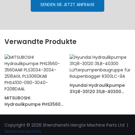
SENDEN SIE JETZT ANFRAGE
Verwandte Produkte
Hyundai Hydraulikpumpe
31Q8-30120 31LB-40300
MITSUBOSHI
Lüfterpumpenbaugruppe
Hydraulikpumpe PHS3560-
für Raupenbagger R300LC-
3560AAR PLS3034-3034-
9A
2516AGL PLS3060KAB
PHS4100-090-3040-
Copyright © 2026 Shenzhenshi Hengte Machine Parts Ltd |
P208DAAL
Seitenverzeichnis