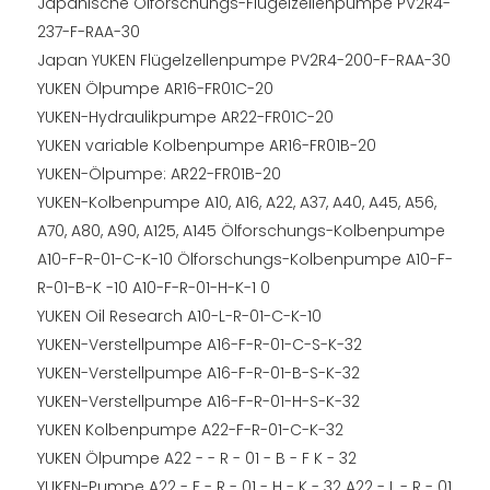
Japanische Ölforschungs-Flügelzellenpumpe PV2R4-
237-F-RAA-30
Japan YUKEN Flügelzellenpumpe PV2R4-200-F-RAA-30
YUKEN Ölpumpe AR16-FR01C-20
YUKEN-Hydraulikpumpe AR22-FR01C-20
YUKEN variable Kolbenpumpe AR16-FR01B-20
YUKEN-Ölpumpe: AR22-FR01B-20
YUKEN-Kolbenpumpe A10, A16, A22, A37, A40, A45, A56,
A70, A80, A90, A125, A145 Ölforschungs-Kolbenpumpe
A10-F-R-01-C-K-10 Ölforschungs-Kolbenpumpe A10-F-
R-01-B-K -10 A10-F-R-01-H-K-1 0
YUKEN Oil Research A10-L-R-01-C-K-10
YUKEN-Verstellpumpe A16-F-R-01-C-S-K-32
YUKEN-Verstellpumpe A16-F-R-01-B-S-K-32
YUKEN-Verstellpumpe A16-F-R-01-H-S-K-32
YUKEN Kolbenpumpe A22-F-R-01-C-K-32
YUKEN Ölpumpe A22 - - R - 01 - B - F K - 32
YUKEN-Pumpe A22 - F - R - 01 - H - K - 32 A22 - L - R - 01