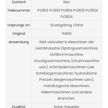
Zustand
Neu
Teilenummer
PV2R12 PV2R13 PV2R14 PV2R23 PV2R24
PV2R34
Ursprungs ort
Guangdong, China
Original
YUKEN
Anwendung
Weit verbreitet in Maschinen der
Leichtindustrie (Spritzgussmaschine,
Hohlformmaschine,
Druckgussmaschine, Schuhmaschine
usw.). Schmiedemaschinen (wie
Rohrbiegemaschinen, hydraulische
Pressen, Biegemaschinen usw.),
metallurgische Maschinen,
Hafenmaschinen und andere
Branchen.
Qualität
Hohe Garantie