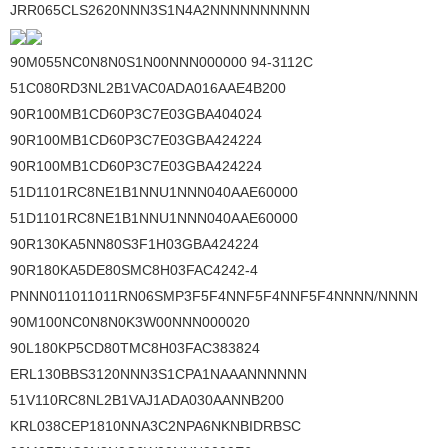
JRR065CLS2620NNN3S1N4A2NNNNNNNNNN
90M055NC0N8N0S1N00NNN000000 94-3112C
51C080RD3NL2B1VAC0ADA016AAE4B200
90R100MB1CD60P3C7E03GBA404024
90R100MB1CD60P3C7E03GBA424224
90R100MB1CD60P3C7E03GBA424224
51D1101RC8NE1B1NNU1NNN040AAE60000
51D1101RC8NE1B1NNU1NNN040AAE60000
90R130KA5NN80S3F1H03GBA424224
90R180KA5DE80SMC8H03FAC4242-4
PNNN011011011RN06SMP3F5F4NNF5F4NNF5F4NNNN/NNNN
90M100NC0N8N0K3W00NNN000020
90L180KP5CD80TMC8H03FAC383824
ERL130BBS3120NNN3S1CPA1NAAANNNNNN
51V110RC8NL2B1VAJ1ADA030AANNB200
KRL038CEP1810NNA3C2NPA6NKNBIDRBSC