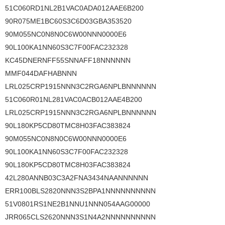
51C060RD1NL2B1VAC0ADA012AAE6B200
90R075ME1BC60S3C6D03GBA353520
90M055NC0N8N0C6W00NNN0000E6
90L100KA1NN60S3C7F00FAC232328
KC45DNERNFF55SNNAFF18NNNNNN
MMF044DAFHABNNN
LRL025CRP1915NNN3C2RGA6NPLBNNNNNN
51C060R01NL281VAC0ACB012AAE4B200
LRL025CRP1915NNN3C2RGA6NPLBNNNNNN
90L180KP5CD80TMC8H03FAC383824
90M055NC0N8N0C6W00NNN0000E6
90L100KA1NN60S3C7F00FAC232328
90L180KP5CD80TMC8H03FAC383824
42L280ANNB03C3A2FNA3434NAANNNNNN
ERR100BLS2820NNN3S2BPA1NNNNNNNNNN
51V0801RS1NE2B1NNU1NNN054AAG00000
JRR065CLS2620NNN3S1N4A2NNNNNNNNNN