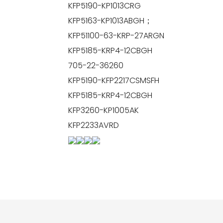
KFP5190-KP1013CRG
KFP5163-KP1013ABGH；
KFP51100-63-KRP-27ARGN
KFP5185-KRP4-12CBGH
705-22-36260
KFP5190-KFP2217CSMSFH
KFP5185-KRP4-12CBGH
KFP3260-KP1005AK
KFP2233AVRD