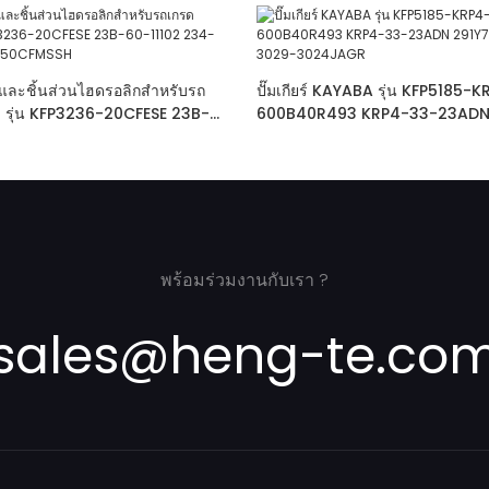
 และชิ้นส่วนไฮดรอลิกสำหรับรถ
ปั๊มเกียร์ KAYABA รุ่น KFP5185
 รุ่น KFP3236-20CFESE 23B-
600B40R493 KRP4-33-23ADN 
-60-72200 :KFP3250CFMSSH
PHS3029-3029-3024JAGR
พร้อมร่วมงานกับเรา ?
sales@heng-te.co