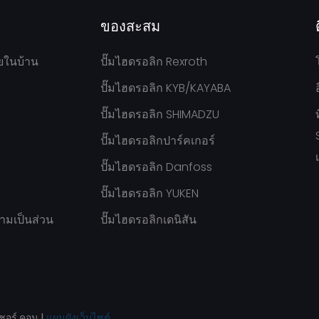
ของสะสม
ยในบ้าน
ปั๊มไฮดรอลิก Rexroth
ปั๊มไฮดรอลิก KYB/KAYABA
ปั๊มไฮดรอลิก SHIMADZU
ปั๊มไฮดรอลิกปาร์คเกอร์
ปั๊มไฮดรอลิก Danfoss
ปั๊มไฮดรอลิก YUKEN
มเป็นส่วน
ปั๊มไฮดรอลิกเดนิสัน
ชอร์.คอม
|
แผนผังเว็บไซต์