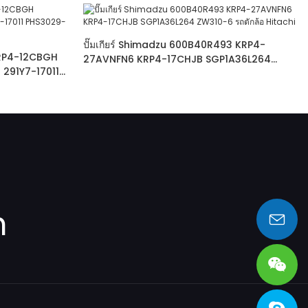
ปั๊มเกียร์ Shimadzu 600B40R493 KRP4-
-KRP4-12CBGH
27AVNFN6 KRP4-17CHJB SGP1A36L264
291Y7-17011
ZW310-6 รถตักล้อ Hitachi
m
sales@heng-te.com