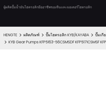
ผู้ผลิตปั๊มน้ำมันไฮดรอลิกมืออาชีพของจีนและมอเตอร์ไฮดรอลิก
HENGTE
ผลิตภัณฑ์
ปั๊มไฮดรอลิก KYB/KAYABA
ปั๊มเก
KYB Gear Pumps KFP5163-56CSMSDF KFP5171CSMSF KF