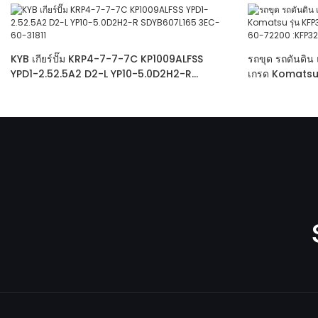
KYB เกียร์ปั๊ม KRP4-7-7-7C KP1009ALFSS
รถขุด รถดันดิน
YPD1-2.52.5A2 D2-L YP10-5.0D2H2-R
เกรด Komatsu
SDYB607L165 3EC-60-31811
60-11102 234