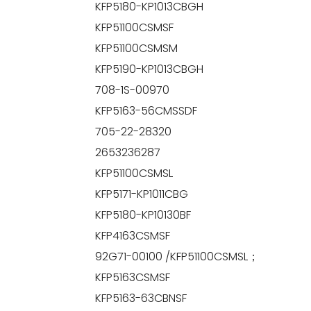
KFP5180-KP1013CBGH
KFP51100CSMSF
KFP51100CSMSM
KFP5190-KP1013CBGH
708-1S-00970
KFP5163-56CMSSDF
705-22-28320
2653236287
KFP51100CSMSL
KFP5171-KP1011CBG
KFP5180-KP10130BF
KFP4163CSMSF
92G71-00100 /KFP51100CSMSL；
KFP5163CSMSF
KFP5163-63CBNSF