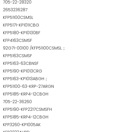
705-22-28320
2653236287
KFP51100CSMSL
KFP5171-KP1011CBG
KFP5180-KP10130BF
KFP4163CSMSF
92G71-00100 /KFP51100CSMSL；
KFP5163CSMSF
KFP5163-63CBNSF
KFP5190-KP1013CRG
KFP5163-KP1013ABGH；
KFP51100-63-KRP-27ARGN
KFP5185-KRP4-12CBGH
705-22-36260
KFP5190-KFP2217CSMSFH
KFP5185-KRP4-12CBGH
KFP3260-KP1005AK