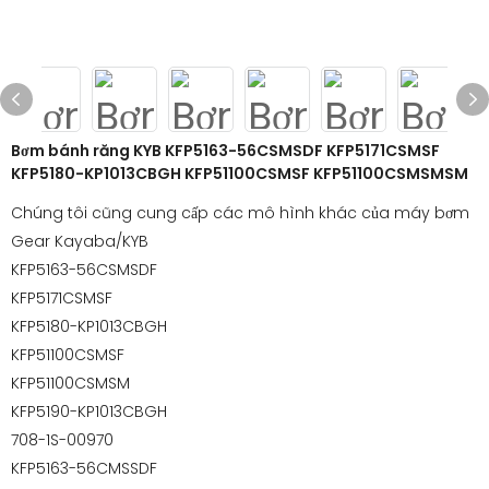
Bơm bánh răng KYB KFP5163-56CSMSDF KFP5171CSMSF
KFP5180-KP1013CBGH KFP51100CSMSF KFP51100CSMSMSM
Chúng tôi cũng cung cấp các mô hình khác của máy bơm
Gear Kayaba/KYB
KFP5163-56CSMSDF
KFP5171CSMSF
KFP5180-KP1013CBGH
KFP51100CSMSF
KFP51100CSMSM
KFP5190-KP1013CBGH
708-1S-00970
KFP5163-56CMSSDF