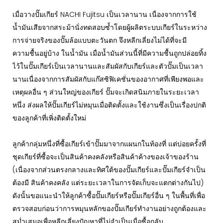
เมื่อวางปั๊มเกียร์ NACHI Fujitsu เป็นเวลานาน เนื่องจากการใช้
น้ำมันเสียจากสระม้านั่งทดสอบซ้ำโดยผู้ผลิตระบบเกียร์ในระหว่าง
การจ่ายจริงของปั๊มล้อแบบตะวันตก จึงหลีกเลี่ยงไม่ได้ที่จะมี
ความชื้นอยู่บ้าง ในน้ำมัน เมื่อน้ำมันส่วนนี้ที่มีความชื้นถูกปล่อยทิ้ง
ไว้ในปั๊มเกียร์เป็นเวลานานและสัมผัสกับเกียร์และตัวปั๊มเป็นเวลา
นานเนื่องจากการสัมผัสกับแก๊สซิฟิเคชั่นของอากาศที่เพียงพอและ
เหตุผลอื่น ๆ ส่วนใหญ่ของเกียร์ ปั๊มจะเกิดสนิมภายในระยะเวลา
หนึ่ง ส่งผลให้ปั๊มเกียร์ไม่หมุนเมื่อติดตั้งและใช้งานซึ่งเป็นเรื่องปกติ
ของลูกค้าที่เพิ่งติดตั้งใหม่
ลูกค้ากลุ่มหนึ่งที่ซื้อเกียร์เข้าปั๊มมาจากแผนกในท้องที่ แต่บ่อยครั้งที่
ชุดเกียร์ที่ซื้อจะเป็นสินค้าคงคลังหรือสินค้าค้างของเจ้าของร้าน
(เนื่องจากส่วนตรงกลางและทิศใต้ของปั๊มเกียร์และปั๊มเกียร์จำเป็น
ต้องมี สินค้าคงคลัง แต่ระยะเวลาในการจัดเก็บจะแตกต่างกันไป)
ดังนั้นขอแนะนำให้ลูกค้าซื้อปั๊มเกียร์หรือปั๊มเกียร์อื่น ๆ ในพื้นที่เพื่อ
ตรวจสอบก่อนว่าการหมุนหลักของปั๊มเกียร์ทำงานอย่างถูกต้องและ
สม่ำเสมอเพื่อหลีกเลี่ยงปัญหาที่ไม่จำเป็นเมื่อซื้อกลับ