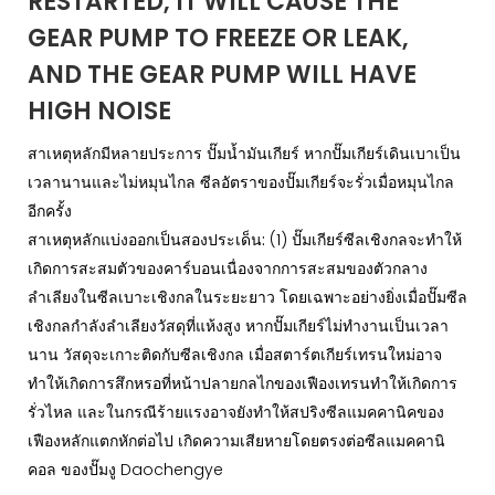
RESTARTED, IT WILL CAUSE THE
GEAR PUMP TO FREEZE OR LEAK,
AND THE GEAR PUMP WILL HAVE
HIGH NOISE
สาเหตุหลักมีหลายประการ ปั๊มน้ำมันเกียร์ หากปั๊มเกียร์เดินเบาเป็น
เวลานานและไม่หมุนไกล ซีลอัตราของปั๊มเกียร์จะรั่วเมื่อหมุนไกล
อีกครั้ง
สาเหตุหลักแบ่งออกเป็นสองประเด็น:
(1) ปั๊มเกียร์ซีลเชิงกลจะทำให้
เกิดการสะสมตัวของคาร์บอนเนื่องจากการสะสมของตัวกลาง
ลำเลียงในซีลเบาะเชิงกลในระยะยาว โดยเฉพาะอย่างยิ่งเมื่อปั๊มซีล
เชิงกลกำลังลำเลียงวัสดุที่แห้งสูง หากปั๊มเกียร์ไม่ทำงานเป็นเวลา
นาน วัสดุจะเกาะติดกับซีลเชิงกล เมื่อสตาร์ตเกียร์เทรนใหม่อาจ
ทำให้เกิดการสึกหรอที่หน้าปลายกลไกของเฟืองเทรนทำให้เกิดการ
รั่วไหล และในกรณีร้ายแรงอาจยังทำให้สปริงซีลแมคคานิคของ
เฟืองหลักแตกหักต่อไป เกิดความเสียหายโดยตรงต่อซีลแมคคานิ
คอล ของปั๊มงู Daochengye