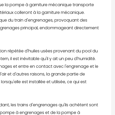
sque la pompe à garniture mécanique transporte
ériaux colleront à la garniture mécanique.
ique du train d'engrenages, provoquant des
 d'engrenages principal, endommageant directement
tion répétée d'huiles usées provenant du pool du
, il est inévitable qu'il y ait un peu d'humidité.
enages et entre en contact avec l'engrenage et le
ir et d'autres raisons, la grande partie de
u'elle est installée et utilisée, ce qui est
nt, les trains d'engrenages qu'ils achètent sont
e la pompe à engrenages et de la pompe à