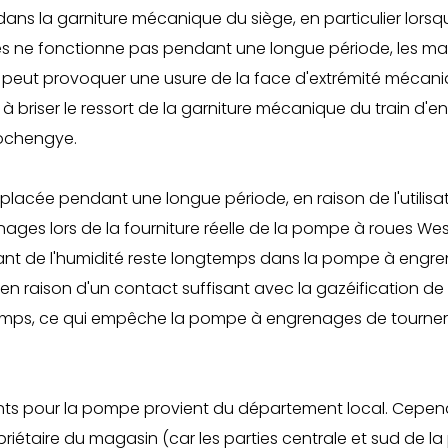
 dans la garniture mécanique du siège, en particulier lor
s ne fonctionne pas pendant une longue période, les mat
la peut provoquer une usure de la face d'extrémité mécan
er à briser le ressort de la garniture mécanique du train
aochengye.
placée pendant une longue période, en raison de l'utilisa
es lors de la fourniture réelle de la pompe à roues Western
tenant de l'humidité reste longtemps dans la pompe à engr
raison d'un contact suffisant avec la gazéification de l'a
mps, ce qui empêche la pompe à engrenages de tourner lorsq
ts pour la pompe provient du département local. Cependa
opriétaire du magasin (car les parties centrale et sud d