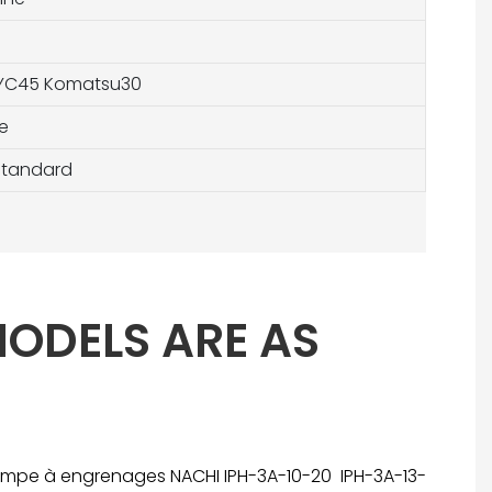
 YC45 Komatsu30
e
 standard
MODELS ARE AS
mpe à engrenages NACHI IPH-3A-10-20 IPH-3A-13-