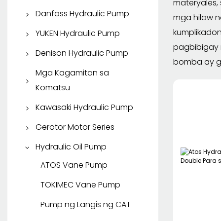
materyales,
KYB Travel Motor
Parker Piston Pump
Danfoss Hydraulic Pump
mga hilaw n
Parker Vane Pump
Danfoss Piston Pump
kumplikadon
YUKEN Hydraulic Pump
pagbibigay 
Parker Gear Pump
Danfoss Gear Pump
YUKEN Piston Pump
Denison Hydraulic Pump
bomba ay gi
Parker Hydraulic Motor
YUKEN Vane Pump
Denison Piston Pump
Mga Kagamitan sa
Komatsu
Denison Vane Pump
Mga ekstrang bahagi ng
Kawasaki Hydraulic Pump
SAUER DANFOSS
Komatsu
Kawasaki Piston Pump
Gerotor Motor Series
EATON Gerotor Motor
Hydraulic Oil Pump
Danfoss Gerotor Motor
ATOS Vane Pump
WHITE Gerotor Motor
TOKIMEC Vane Pump
Pump ng Langis ng CAT