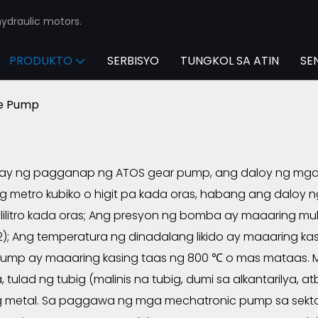
ydraulic motors.
PRODUKTO
SERBISYO
TUNGKOL SA ATIN
SE
e Pump
nay ng pagganap ng ATOS gear pump, ang daloy ng mga
g metro kubiko o higit pa kada oras, habang ang dal
ilitro kada oras; Ang presyon ng bomba ay maaaring mul
); Ang temperatura ng dinadalang likido ay maaaring k
ump ay maaaring kasing taas ng 800 ℃ o mas mataas. May
ulad ng tubig (malinis na tubig, dumi sa alkantarilya, atb
g metal. Sa paggawa ng mga mechatronic pump sa sektor 