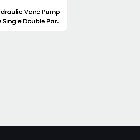
ydraulic Vane Pump
D Single Double Para
narya sa Industriya