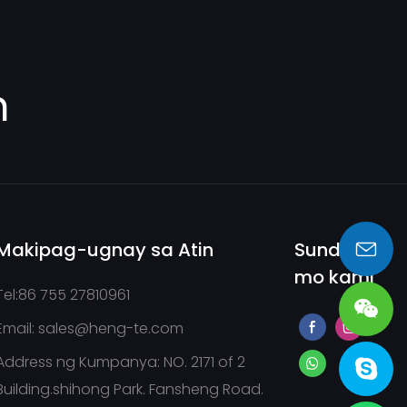
m
Makipag-ugnay sa Atin
Sundan
mo kami
sales@heng-te.com
Tel:86 755 27810961
Email:
sales@heng-te.com
Address ng Kumpanya: NO. 2171 of 2
Building.shihong Park. Fansheng Road.