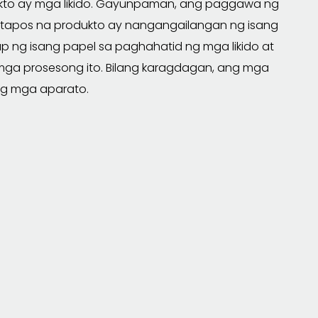
ukto ay mga likido. Gayunpaman, ang paggawa ng
atapos na produkto ay nangangailangan ng isang
ng isang papel sa paghahatid ng mga likido at
 mga prosesong ito. Bilang karagdagan, ang mga
ng mga aparato.