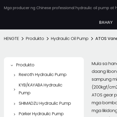
Mga producer ng Chinese professional hydraulic oil pump at h
BAHAY
HENGTE
Produkto
Hydraulic Oil Pump
ATOS Van
Mula sa ha
Produkto
daang libon
Rexroth Hydraulic Pump
sampung mil
Rexroth Piston Pump
KYB/KAYABA Hydraulic
(200kgf/cm2
Pump
Rexroth Vane Pump
ATOS gear p
KYB/KAYABA Gear Pump
mga bomba, t
SHIMADZU Hydraulic Pump
Rexroth Gear Pump
mga likidon
KYB Piston Pump
SHIMADZU Gear Pump
Parker Hydraulic Pump
Rexroth Hydraulic Motor